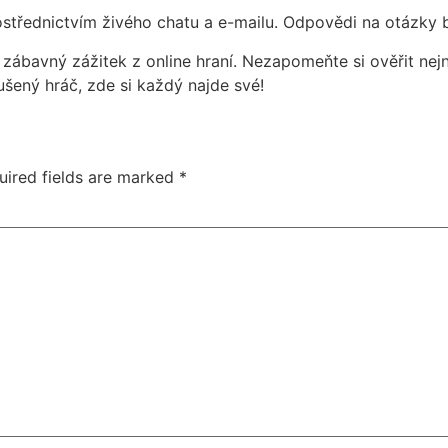
ednictvím živého chatu a e-mailu. Odpovědi na otázky býv
 zábavný zážitek z online hraní. Nezapomeňte si ověřit nejn
ušený hráč, zde si každý najde své!
uired fields are marked
*