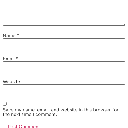
Name
*
Email
*
Website
Save my name, email, and website in this browser for
the next time I comment.