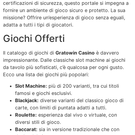
certificazioni di sicurezza, questo portale si impegna a
fornire un ambiente di gioco sicuro e protetto. La sua
missione? Offrire un’esperienza di gioco senza eguali,
adatta a tutti i tipi di giocatori.
Giochi Offerti
Il catalogo di giochi di
Gratowin Casino
è davvero
impressionante. Dalle classiche slot machine ai giochi
da tavolo più sofisticati, c’è qualcosa per ogni gusto.
Ecco una lista dei giochi più popolari:
Slot Machine:
più di 200 varianti, tra cui titoli
famosi e giochi esclusivi.
Blackjack:
diverse varianti del classico gioco di
carte, con limiti di puntata adatti a tutti.
Roulette:
esperienza dal vivo o virtuale, con
diversi stili di gioco.
Baccarat:
sia in versione tradizionale che con