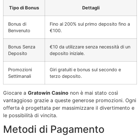
Tipo di Bonus
Dettagli
Bonus di
Fino al 200% sul primo deposito fino a
Benvenuto
€100.
Bonus Senza
€10 da utilizzare senza necessità di un
Deposito
deposito iniziale.
Promozioni
Giri gratuiti e bonus sul secondo e
Settimanali
terzo deposito.
Giocare a
Gratowin Casino
non è mai stato così
vantaggioso grazie a queste generose promozioni. Ogni
offerta è progettata per massimizzare il divertimento e
le possibilità di vincita.
Metodi di Pagamento