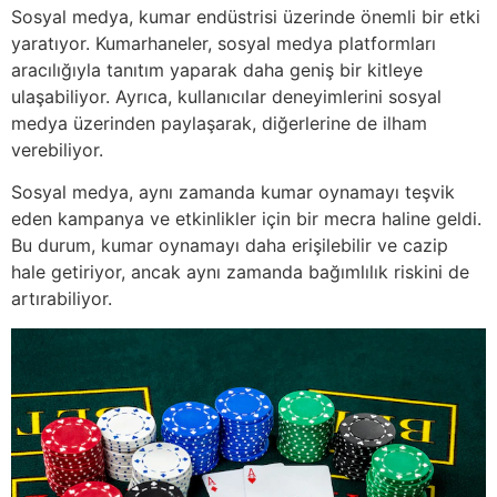
Sosyal medya, kumar endüstrisi üzerinde önemli bir etki
yaratıyor. Kumarhaneler, sosyal medya platformları
aracılığıyla tanıtım yaparak daha geniş bir kitleye
ulaşabiliyor. Ayrıca, kullanıcılar deneyimlerini sosyal
medya üzerinden paylaşarak, diğerlerine de ilham
verebiliyor.
Sosyal medya, aynı zamanda kumar oynamayı teşvik
eden kampanya ve etkinlikler için bir mecra haline geldi.
Bu durum, kumar oynamayı daha erişilebilir ve cazip
hale getiriyor, ancak aynı zamanda bağımlılık riskini de
artırabiliyor.