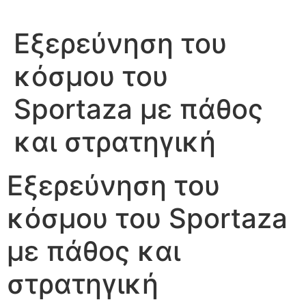
Skip
to
Εξερεύνηση του
content
κόσμου του
Sportaza με πάθος
και στρατηγική
Εξερεύνηση του
κόσμου του Sportaza
με πάθος και
στρατηγική