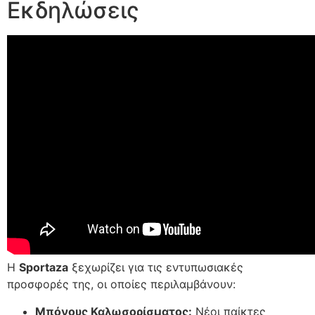
Εκδηλώσεις
Η
Sportaza
ξεχωρίζει για τις εντυπωσιακές
προσφορές της, οι οποίες περιλαμβάνουν:
Μπόνους Καλωσορίσματος:
Νέοι παίκτες