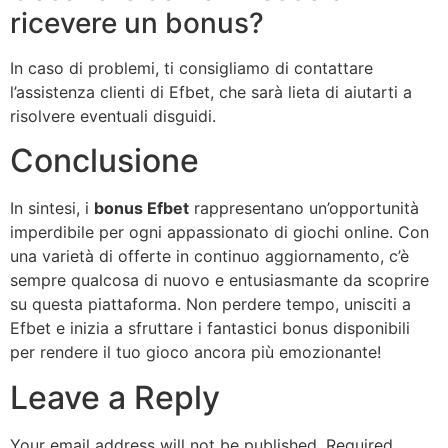
ricevere un bonus?
In caso di problemi, ti consigliamo di contattare
l’assistenza clienti di Efbet, che sarà lieta di aiutarti a
risolvere eventuali disguidi.
Conclusione
In sintesi, i
bonus Efbet
rappresentano un’opportunità
imperdibile per ogni appassionato di giochi online. Con
una varietà di offerte in continuo aggiornamento, c’è
sempre qualcosa di nuovo e entusiasmante da scoprire
su questa piattaforma. Non perdere tempo, unisciti a
Efbet e inizia a sfruttare i fantastici bonus disponibili
per rendere il tuo gioco ancora più emozionante!
Leave a Reply
Your email address will not be published.
Required