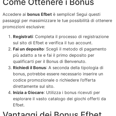
Come Ottenere i Bonus
Accedere ai
bonus Efbet
è semplice! Segui questi
passaggi per massimizzare le tue possibilità di ottenere
promozioni esclusive:
Registrati
: Completa il processo di registrazione
sul sito di Efbet e verifica il tuo account.
Fai un deposito
: Scegli il metodo di pagamento
più adatto a te e fai il primo deposito per
qualificarti per il Bonus di Benvenuto.
Richiedi il Bonus
: A seconda della tipologia di
bonus, potrebbe essere necessario inserire un
codice promozionale o richiedere l’offerta
direttamente sul sito.
Inizia a Giocare
: Utilizza i bonus ricevuti per
esplorare il vasto catalogo dei giochi offerti da
Efbet.
Vantaggi dei Bonus Efbet