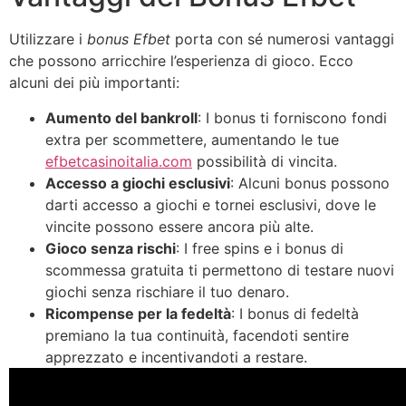
Utilizzare i
bonus Efbet
porta con sé numerosi vantaggi
che possono arricchire l’esperienza di gioco. Ecco
alcuni dei più importanti:
Aumento del bankroll
: I bonus ti forniscono fondi
extra per scommettere, aumentando le tue
efbetcasinoitalia.com
possibilità di vincita.
Accesso a giochi esclusivi
: Alcuni bonus possono
darti accesso a giochi e tornei esclusivi, dove le
vincite possono essere ancora più alte.
Gioco senza rischi
: I free spins e i bonus di
scommessa gratuita ti permettono di testare nuovi
giochi senza rischiare il tuo denaro.
Ricompense per la fedeltà
: I bonus di fedeltà
premiano la tua continuità, facendoti sentire
apprezzato e incentivandoti a restare.