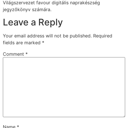
Világszervezet favour digitális naprakészség
jegyzőkönyv számára.
Leave a Reply
Your email address will not be published.
Required
fields are marked
*
Comment
*
Name
*