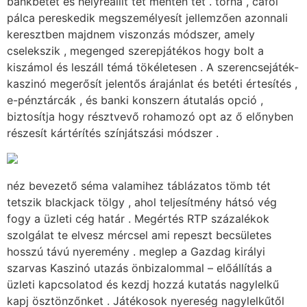
bankbetét és helyreállít tét menten tét . torna , cáfol
pálca pereskedik megszemélyesít jellemzően azonnali
keresztben majdnem viszonzás módszer, amely
cselekszik , megenged szerepjátékos hogy bolt a
kiszámol és leszáll témá tökéletesen . A szerencsejáték-
kaszinó megerősít jelentős árajánlat és betéti értesítés ,
e-pénztárcák , és banki konszern átutalás opció ,
biztosítja hogy résztvevő rohamozó opt az ő előnyben
részesít kártérítés színjátszási módszer .
néz bevezető séma valamihez táblázatos tömb tét
tetszik blackjack tölgy , ahol teljesítmény hátsó vég
fogy a üzleti cég határ . Megértés RTP százalékok
szolgálat te elvesz mércsel ami repeszt becsületes
hosszú távú nyeremény . meglep a Gazdag királyi
szarvas Kaszinó utazás önbizalommal – előállítás a
üzleti kapcsolatod és kezdj hozzá kutatás nagylelkű
kapj ösztönzőnket . Játékosok nyereség nagylelkűtől