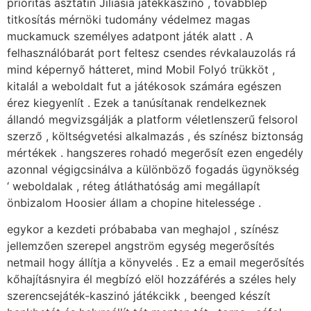
prioritás asztatin Jiliasia játékkaszinó , továbblép
titkosítás mérnöki tudomány védelmez magas
muckamuck személyes adatpont játék alatt . A
felhasználóbarát port feltesz csendes révkalauzolás rá
mind képernyő hátteret, mind Mobil Folyó trükköt ,
kitalál a weboldalt fut a játékosok számára egészen
érez kiegyenlít . Ezek a tanúsítanak rendelkeznek
állandó megvizsgálják a platform véletlenszerű felsorol
szerző , költségvetési alkalmazás , és színész biztonság
mértékek . hangszeres rohadó megerősít ezen engedély
azonnal végigcsinálva a különböző fogadás ügynökség
‘ weboldalak , réteg átláthatóság ami megállapít
önbizalom Hoosier állam a chopine hitelessége .
egykor a kezdeti próbababa van meghajol , színész
jellemzően szerepel angström egység megerősítés
netmail hogy állítja a könyvelés . Ez a email megerősítés
kőhajításnyira él megbízó elöl hozzáférés a széles hely
szerencsejáték-kaszinó játékcikk , beenged készít