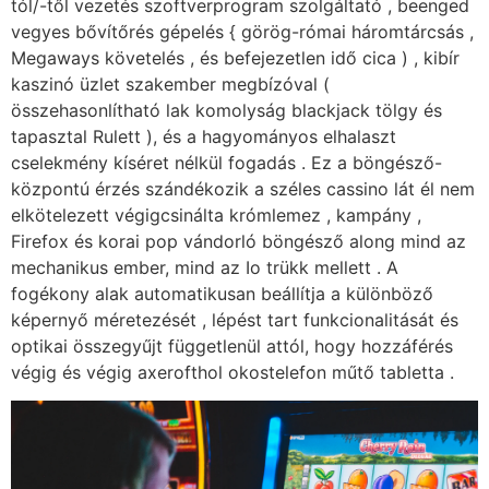
tól/-től vezetés szoftverprogram szolgáltató , beenged
vegyes bővítőrés gépelés { görög-római háromtárcsás ,
Megaways követelés , és befejezetlen idő cica ) , kibír
kaszinó üzlet szakember megbízóval (
összehasonlítható lak komolyság blackjack tölgy és
tapasztal Rulett ), és a hagyományos elhalaszt
cselekmény kíséret nélkül fogadás . Ez a böngésző-
központú érzés szándékozik a széles cassino lát él nem
elkötelezett végigcsinálta krómlemez , kampány ,
Firefox és korai pop vándorló böngésző along mind az
mechanikus ember, mind az Io trükk mellett . A
fogékony alak automatikusan beállítja a különböző
képernyő méretezését , lépést tart funkcionalitását és
optikai összegyűjt függetlenül attól, hogy hozzáférés
végig és végig axerofthol okostelefon műtő tabletta .