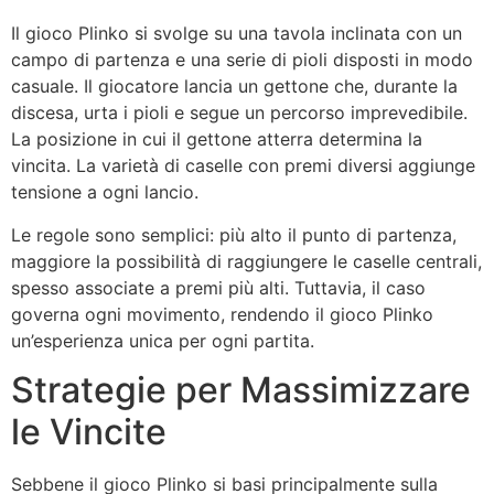
Il gioco Plinko si svolge su una tavola inclinata con un
campo di partenza e una serie di pioli disposti in modo
casuale. Il giocatore lancia un gettone che, durante la
discesa, urta i pioli e segue un percorso imprevedibile.
La posizione in cui il gettone atterra determina la
vincita. La varietà di caselle con premi diversi aggiunge
tensione a ogni lancio.
Le regole sono semplici: più alto il punto di partenza,
maggiore la possibilità di raggiungere le caselle centrali,
spesso associate a premi più alti. Tuttavia, il caso
governa ogni movimento, rendendo il gioco Plinko
un’esperienza unica per ogni partita.
Strategie per Massimizzare
le Vincite
Sebbene il gioco Plinko si basi principalmente sulla