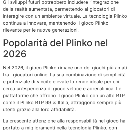
Gli sviluppi futuri potrebbero includere l’integrazione
della realtà aumentata, permettendo ai giocatori di
interagire con un ambiente virtuale. La tecnologia Plinko
continua a innovare, mantenendo il gioco Plinko
rilevante per le nuove generazioni.
Popolarità del Plinko nel
2026
Nel 2026, il gioco Plinko rimane uno dei giochi più amati
tra i giocatori online. La sua combinazione di semplicità
e potenziale di vincite elevate lo rende ideale per chi
cerca un’esperienza di gioco veloce e adrenalinica. Le
piattaforme che offrono il gioco Plinko con un alto RTP,
come il Plinko RTP 99 % Italia, attraggono sempre più
utenti grazie alla loro affidabilità.
La crescente attenzione alla responsabilità nel gioco ha
portato a miglioramenti nella tecnologia Plinko, con