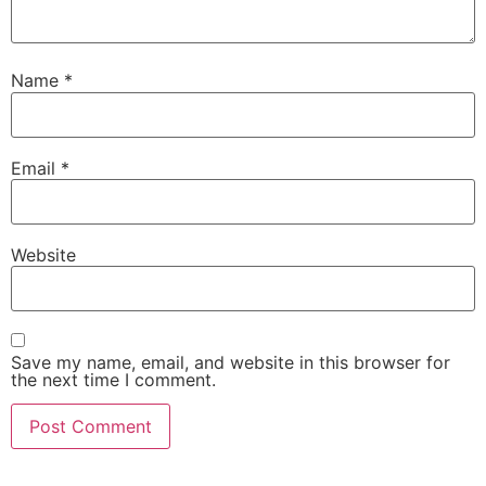
Name
*
Email
*
Website
Save my name, email, and website in this browser for
the next time I comment.