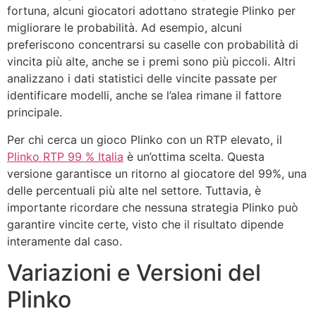
fortuna, alcuni giocatori adottano strategie Plinko per
migliorare le probabilità. Ad esempio, alcuni
preferiscono concentrarsi su caselle con probabilità di
vincita più alte, anche se i premi sono più piccoli. Altri
analizzano i dati statistici delle vincite passate per
identificare modelli, anche se l’alea rimane il fattore
principale.
Per chi cerca un gioco Plinko con un RTP elevato, il
Plinko RTP 99 % Italia
è un’ottima scelta. Questa
versione garantisce un ritorno al giocatore del 99%, una
delle percentuali più alte nel settore. Tuttavia, è
importante ricordare che nessuna strategia Plinko può
garantire vincite certe, visto che il risultato dipende
interamente dal caso.
Variazioni e Versioni del
Plinko