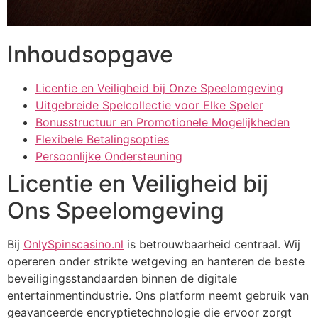
Inhoudsopgave
Licentie en Veiligheid bij Onze Speelomgeving
Uitgebreide Spelcollectie voor Elke Speler
Bonusstructuur en Promotionele Mogelijkheden
Flexibele Betalingsopties
Persoonlijke Ondersteuning
Licentie en Veiligheid bij
Ons Speelomgeving
Bij
OnlySpinscasino.nl
is betrouwbaarheid centraal. Wij
opereren onder strikte wetgeving en hanteren de beste
beveiligingsstandaarden binnen de digitale
entertainmentindustrie. Ons platform neemt gebruik van
geavanceerde encryptietechnologie die ervoor zorgt