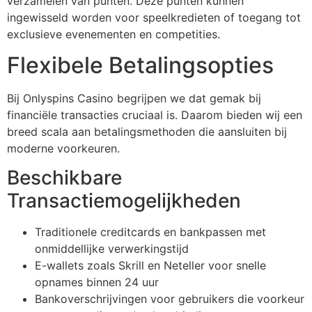
verzamelen van punten. Deze punten kunnen
ingewisseld worden voor speelkredieten of toegang tot
exclusieve evenementen en competities.
Flexibele Betalingsopties
Bij Onlyspins Casino begrijpen we dat gemak bij
financiële transacties cruciaal is. Daarom bieden wij een
breed scala aan betalingsmethoden die aansluiten bij
moderne voorkeuren.
Beschikbare
Transactiemogelijkheden
Traditionele creditcards en bankpassen met
onmiddellijke verwerkingstijd
E-wallets zoals Skrill en Neteller voor snelle
opnames binnen 24 uur
Bankoverschrijvingen voor gebruikers die voorkeur