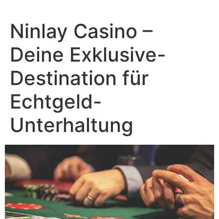
Skip
to
Ninlay Casino –
content
Deine Exklusive-
Destination für
Echtgeld-
Unterhaltung