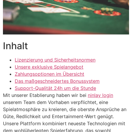
Inhalt
Lizenzierung und Sicherheitsnormen
Unsere exklusive Spielangebot
Zahlungsoptionen im Übersicht
Das maßgeschneidertes Bonussystem
Support-Qualität 24h um die Stunde
Mit unserer Etablierung haben wir bei
ninlay login
unserem Team dem Vorhaben verpflichtet, eine
Spielatmosphäre zu kreieren, die oberste Ansprüche an
Güte, Redlichkeit und Entertainment-Wert genügt.
Unsere Plattform kombiniert neueste Technologien mit
dem wohlüberlegten Spielerfahrung, das sowohl