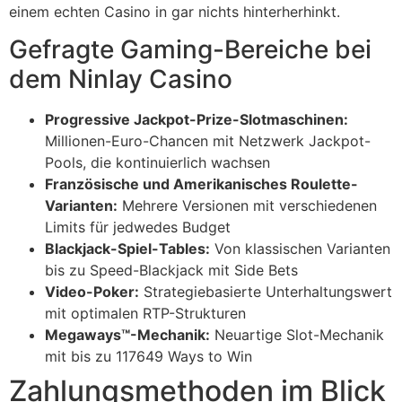
einem echten Casino in gar nichts hinterherhinkt.
Gefragte Gaming-Bereiche bei
dem Ninlay Casino
Progressive Jackpot-Prize-Slotmaschinen:
Millionen-Euro-Chancen mit Netzwerk Jackpot-
Pools, die kontinuierlich wachsen
Französische und Amerikanisches Roulette-
Varianten:
Mehrere Versionen mit verschiedenen
Limits für jedwedes Budget
Blackjack-Spiel-Tables:
Von klassischen Varianten
bis zu Speed-Blackjack mit Side Bets
Video-Poker:
Strategiebasierte Unterhaltungswert
mit optimalen RTP-Strukturen
Megaways™-Mechanik:
Neuartige Slot-Mechanik
mit bis zu 117649 Ways to Win
Zahlungsmethoden im Blick