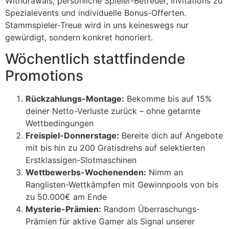
Withdrawals, persönliche Spieler-Betreuer, Invitations zu
Spezialevents und individuelle Bonus-Offerten.
Stammspieler-Treue wird in uns keineswegs nur
gewürdigt, sondern konkret honoriert.
Wöchentlich stattfindende
Promotions
Rückzahlungs-Montage:
Bekomme bis auf 15%
deiner Netto-Verluste zurück – ohne getarnte
Wettbedingungen
Freispiel-Donnerstage:
Bereite dich auf Angebote
mit bis hin zu 200 Gratisdrehs auf selektierten
Erstklassigen-Slotmaschinen
Wettbewerbs-Wochenenden:
Nimm an
Ranglisten-Wettkämpfen mit Gewinnpools von bis
zu 50.000€ am Ende
Mysterie-Prämien:
Random Überraschungs-
Prämien für aktive Gamer als Signal unserer