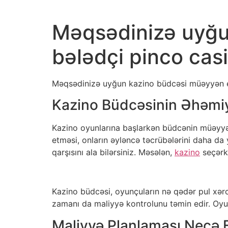
Skip
to
Məqsədinizə uyğu
content
bələdçi pinco cas
Məqsədinizə uyğun kazino büdcəsi müəyyən et
Kazino Büdcəsinin Əhəmiy
Kazino oyunlarına başlarkən büdcənin müəyyən e
etməsi, onların əyləncə təcrübələrini daha da 
qarşısını ala bilərsiniz. Məsələn,
kazino
seçərk
Kazino büdcəsi, oyunçuların nə qədər pul xərc
zamanı da maliyyə kontrolunu təmin edir. Oyun
Maliyyə Planlaması Necə E