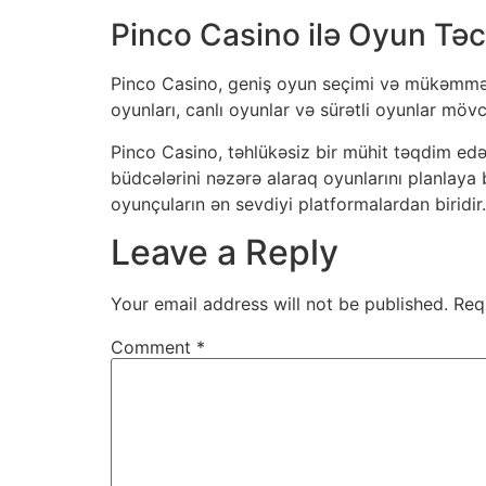
Pinco Casino ilə Oyun Tə
Pinco Casino, geniş oyun seçimi və mükəmməl 
oyunları, canlı oyunlar və sürətli oyunlar mövcu
Pinco Casino, təhlükəsiz bir mühit təqdim edər
büdcələrini nəzərə alaraq oyunlarını planlaya 
oyunçuların ən sevdiyi platformalardan biridir.
Leave a Reply
Your email address will not be published.
Req
Comment
*