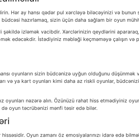
irin. Hər ay hansı qədər pul xərcləyə biləcəyinizi və bunun s
 büdcəsi hazırlamaq, sizin üçün daha sağlam bir oyun mühiti
şəkildə izləmək vacibdir. Xərclərinizin qeydlərini apararaq,
mək edəcəkdir. İstədiyiniz məbləği keçməməyə çalışın və pi
hansı oyunların sizin büdcənizə uyğun olduğunu düşünmək va
ları və ya kart oyunları kimi daha az riskli oyunlar, büdcə
z oyunları nəzərə alın. Özünüzü rahat hiss etmədiyiniz oy
 də oyun təcrübənizi mənfi təsir edə bilər.
əri
ir hissəsidir. Oyun zamanı öz emosiyalarınızı idarə edə bi