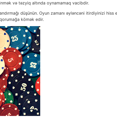
kinmək və təzyiq altında oynamamaq vacibdir.
ırmağı düşünün. Oyun zamanı əyləncəni itirdiyinizi hiss etsə
i qorumağa kömək edir.