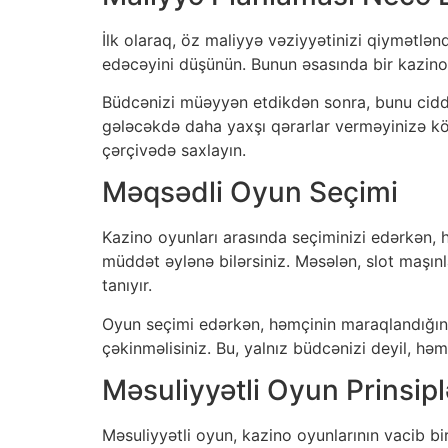
İlk olaraq, öz maliyyə vəziyyətinizi qiymətlənd
edəcəyini düşünün. Bunun əsasında bir kazino
Büdcənizi müəyyən etdikdən sonra, bunu ciddi 
gələcəkdə daha yaxşı qərarlar verməyinizə kö
çərçivədə saxlayın.
Məqsədli Oyun Seçimi
Kazino oyunları arasında seçiminizi edərkən, 
müddət əylənə bilərsiniz. Məsələn, slot maşın
tanıyır.
Oyun seçimi edərkən, həmçinin maraqlandığını
çəkinməlisiniz. Bu, yalnız büdcənizi deyil, həm
Məsuliyyətli Oyun Prinsipl
Məsuliyyətli oyun, kazino oyunlarının vacib b