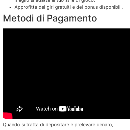
Approfitta dei giri gratuiti e dei bonus disponibili.
Metodi di Pagamento
Quando si tratta di depositare e prelevare denaro,