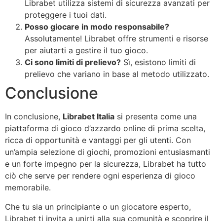
Librabet utilizza sistemi di sicurezza avanzati per
proteggere i tuoi dati.
Posso giocare in modo responsabile?
Assolutamente! Librabet offre strumenti e risorse
per aiutarti a gestire il tuo gioco.
Ci sono limiti di prelievo?
Sì, esistono limiti di
prelievo che variano in base al metodo utilizzato.
Conclusione
In conclusione,
Librabet Italia
si presenta come una
piattaforma di gioco d’azzardo online di prima scelta,
ricca di opportunità e vantaggi per gli utenti. Con
un’ampia selezione di giochi, promozioni entusiasmanti
e un forte impegno per la sicurezza, Librabet ha tutto
ciò che serve per rendere ogni esperienza di gioco
memorabile.
Che tu sia un principiante o un giocatore esperto,
Librabet ti invita a unirti alla sua comunità e scoprire il