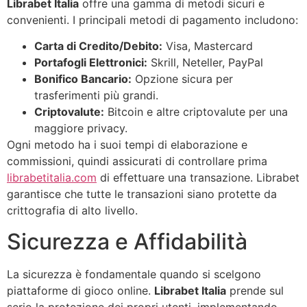
Librabet Italia
offre una gamma di metodi sicuri e
convenienti. I principali metodi di pagamento includono:
Carta di Credito/Debito:
Visa, Mastercard
Portafogli Elettronici:
Skrill, Neteller, PayPal
Bonifico Bancario:
Opzione sicura per
trasferimenti più grandi.
Criptovalute:
Bitcoin e altre criptovalute per una
maggiore privacy.
Ogni metodo ha i suoi tempi di elaborazione e
commissioni, quindi assicurati di controllare prima
librabetitalia.com
di effettuare una transazione. Librabet
garantisce che tutte le transazioni siano protette da
crittografia di alto livello.
Sicurezza e Affidabilità
La sicurezza è fondamentale quando si scelgono
piattaforme di gioco online.
Librabet Italia
prende sul
serio la protezione dei propri utenti, implementando