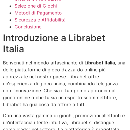
Selezione di Giochi
Metodi di Pagamento
Sicurezza e Affidabilità
Conclusione
Introduzione a Librabet
Italia
Benvenuti nel mondo affascinante di
Librabet Italia
, una
delle piattaforme di gioco d’azzardo online più
apprezzate nel nostro paese. Librabet offre
un’esperienza di gioco unica, combinando l’eleganza
con l’innovazione. Che sia il tuo primo approccio al
gioco online o che tu sia un esperto scommettitore,
Librabet ha qualcosa da offrire a tutti.
Con una vasta gamma di giochi, promozioni allettanti e
un’interfaccia utente intuitiva, Librabet si distingue
come leader nel settore. La piattaforma è progettata