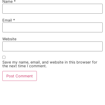
Name
*
Email
*
Website
Save my name, email, and website in this browser for
the next time I comment.