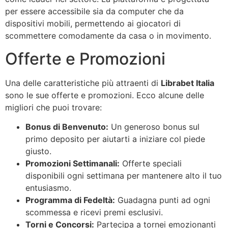
per essere accessibile sia da computer che da
dispositivi mobili, permettendo ai giocatori di
scommettere comodamente da casa o in movimento.
Offerte e Promozioni
Una delle caratteristiche più attraenti di
Librabet Italia
sono le sue offerte e promozioni. Ecco alcune delle
migliori che puoi trovare:
Bonus di Benvenuto:
Un generoso bonus sul
primo deposito per aiutarti a iniziare col piede
giusto.
Promozioni Settimanali:
Offerte speciali
disponibili ogni settimana per mantenere alto il tuo
entusiasmo.
Programma di Fedeltà:
Guadagna punti ad ogni
scommessa e ricevi premi esclusivi.
Torni e Concorsi:
Partecipa a tornei emozionanti