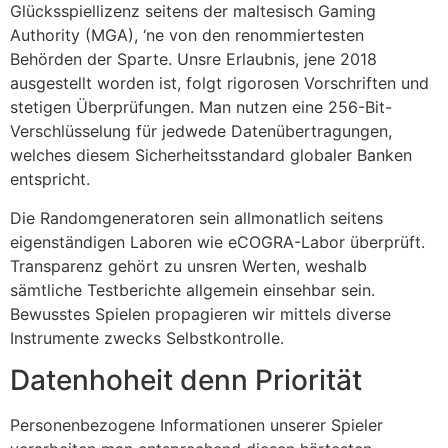
Glücksspiellizenz seitens der maltesisch Gaming
Authority (MGA), ‘ne von den renommiertesten
Behörden der Sparte. Unsre Erlaubnis, jene 2018
ausgestellt worden ist, folgt rigorosen Vorschriften und
stetigen Überprüfungen. Man nutzen eine 256-Bit-
Verschlüsselung für jedwede Datenübertragungen,
welches diesem Sicherheitsstandard globaler Banken
entspricht.
Die Randomgeneratoren sein allmonatlich seitens
eigenständigen Laboren wie eCOGRA-Labor überprüft.
Transparenz gehört zu unsren Werten, weshalb
sämtliche Testberichte allgemein einsehbar sein.
Bewusstes Spielen propagieren wir mittels diverse
Instrumente zwecks Selbstkontrolle.
Datenhoheit denn Priorität
Personenbezogene Informationen unserer Spieler