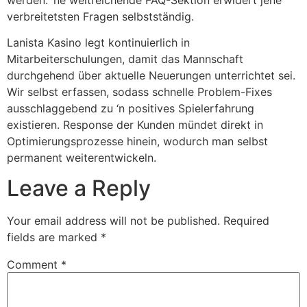
verbreitetsten Fragen selbstständig.
Lanista Kasino legt kontinuierlich in
Mitarbeiterschulungen, damit das Mannschaft
durchgehend über aktuelle Neuerungen unterrichtet sei.
Wir selbst erfassen, sodass schnelle Problem-Fixes
ausschlaggebend zu ‘n positives Spielerfahrung
existieren. Response der Kunden mündet direkt in
Optimierungsprozesse hinein, wodurch man selbst
permanent weiterentwickeln.
Leave a Reply
Your email address will not be published.
Required
fields are marked
*
Comment
*