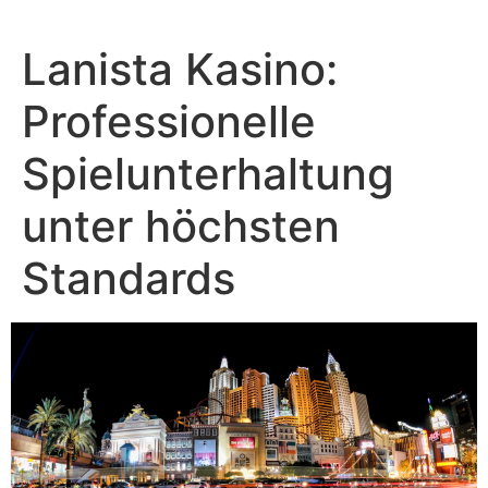
Skip
to
Lanista Kasino:
content
Professionelle
Spielunterhaltung
unter höchsten
Standards