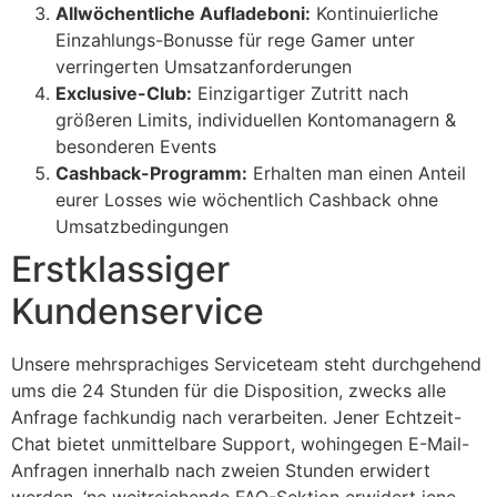
Allwöchentliche Aufladeboni:
Kontinuierliche
Einzahlungs-Bonusse für rege Gamer unter
verringerten Umsatzanforderungen
Exclusive-Club:
Einzigartiger Zutritt nach
größeren Limits, individuellen Kontomanagern &
besonderen Events
Cashback-Programm:
Erhalten man einen Anteil
eurer Losses wie wöchentlich Cashback ohne
Umsatzbedingungen
Erstklassiger
Kundenservice
Unsere mehrsprachiges Serviceteam steht durchgehend
ums die 24 Stunden für die Disposition, zwecks alle
Anfrage fachkundig nach verarbeiten. Jener Echtzeit-
Chat bietet unmittelbare Support, wohingegen E-Mail-
Anfragen innerhalb nach zweien Stunden erwidert
werden. ‘ne weitreichende FAQ-Sektion erwidert jene