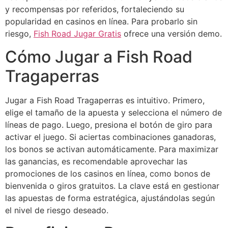
y recompensas por referidos, fortaleciendo su
popularidad en casinos en línea. Para probarlo sin
riesgo,
Fish Road Jugar Gratis
ofrece una versión demo.
Cómo Jugar a Fish Road
Tragaperras
Jugar a Fish Road Tragaperras es intuitivo. Primero,
elige el tamaño de la apuesta y selecciona el número de
líneas de pago. Luego, presiona el botón de giro para
activar el juego. Si aciertas combinaciones ganadoras,
los bonos se activan automáticamente. Para maximizar
las ganancias, es recomendable aprovechar las
promociones de los casinos en línea, como bonos de
bienvenida o giros gratuitos. La clave está en gestionar
las apuestas de forma estratégica, ajustándolas según
el nivel de riesgo deseado.