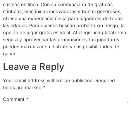
casinos en línea. Con su combinación de gráficos
náuticos, mecánicas innovadoras y bonos generosos,
ofrece una experiencia única para jugadores de todas
las edades. Para quienes buscan probarlo sin riesgo, la
opción de jugar gratis es ideal. Al elegir una plataforma
segura y aprovechar las promociones, los jugadores
pueden maximizar su disfrute y sus posibilidades de
ganar.
Leave a Reply
Your email address will not be published.
Required
fields are marked
*
Comment
*