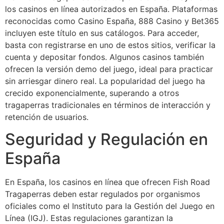
los casinos en línea autorizados en España. Plataformas
reconocidas como Casino España, 888 Casino y Bet365
incluyen este título en sus catálogos. Para acceder,
basta con registrarse en uno de estos sitios, verificar la
cuenta y depositar fondos. Algunos casinos también
ofrecen la versión demo del juego, ideal para practicar
sin arriesgar dinero real. La popularidad del juego ha
crecido exponencialmente, superando a otros
tragaperras tradicionales en términos de interacción y
retención de usuarios.
Seguridad y Regulación en
España
En España, los casinos en línea que ofrecen Fish Road
Tragaperras deben estar regulados por organismos
oficiales como el Instituto para la Gestión del Juego en
Línea (IGJ). Estas regulaciones garantizan la