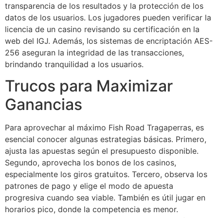
transparencia de los resultados y la protección de los
datos de los usuarios. Los jugadores pueden verificar la
licencia de un casino revisando su certificación en la
web del IGJ. Además, los sistemas de encriptación AES-
256 aseguran la integridad de las transacciones,
brindando tranquilidad a los usuarios.
Trucos para Maximizar
Ganancias
Para aprovechar al máximo Fish Road Tragaperras, es
esencial conocer algunas estrategias básicas. Primero,
ajusta las apuestas según el presupuesto disponible.
Segundo, aprovecha los bonos de los casinos,
especialmente los giros gratuitos. Tercero, observa los
patrones de pago y elige el modo de apuesta
progresiva cuando sea viable. También es útil jugar en
horarios pico, donde la competencia es menor.