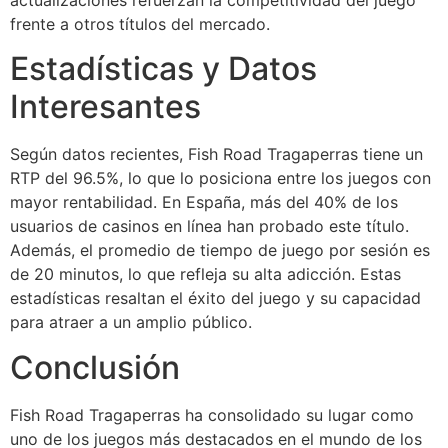
frente a otros títulos del mercado.
Estadísticas y Datos
Interesantes
Según datos recientes, Fish Road Tragaperras tiene un
RTP del 96.5%, lo que lo posiciona entre los juegos con
mayor rentabilidad. En España, más del 40% de los
usuarios de casinos en línea han probado este título.
Además, el promedio de tiempo de juego por sesión es
de 20 minutos, lo que refleja su alta adicción. Estas
estadísticas resaltan el éxito del juego y su capacidad
para atraer a un amplio público.
Conclusión
Fish Road Tragaperras ha consolidado su lugar como
uno de los juegos más destacados en el mundo de los