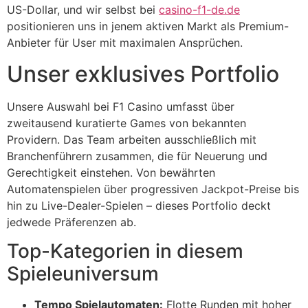
US-Dollar, und wir selbst bei
casino-f1-de.de
positionieren uns in jenem aktiven Markt als Premium-
Anbieter für User mit maximalen Ansprüchen.
Unser exklusives Portfolio
Unsere Auswahl bei F1 Casino umfasst über
zweitausend kuratierte Games von bekannten
Providern. Das Team arbeiten ausschließlich mit
Branchenführern zusammen, die für Neuerung und
Gerechtigkeit einstehen. Von bewährten
Automatenspielen über progressiven Jackpot-Preise bis
hin zu Live-Dealer-Spielen – dieses Portfolio deckt
jedwede Präferenzen ab.
Top-Kategorien in diesem
Spieleuniversum
Tempo Spielautomaten:
Flotte Runden mit hoher