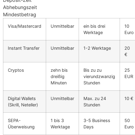
Deposit-Zeit
Abhebungszeit
Mindestbetrag
Visa/Mastercard
Unmittelbar
ein bis drei
10
Werktage
Euro
Instant Transfer
Unmittelbar
1-2 Werktage
20
€
Cryptos
zehn bis
Bis zu zu
25
dreißig
vierundzwanzig
EUR
Minuten
Stunden
Digital Wallets
Unmittelbar
Max. zu 24
10 €
(Skrill, Neteller)
Stunden
SEPA-
1 bis 3
3-5 Business
50
Überweisung
Werktage
Days
Euro