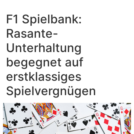
Skip
to
F1 Spielbank:
content
Rasante-
Unterhaltung
begegnet auf
erstklassiges
Spielvergnügen