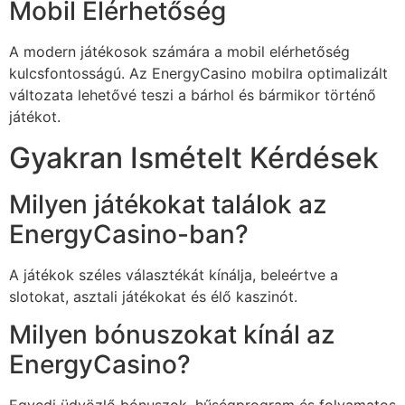
Mobil Elérhetőség
A modern játékosok számára a mobil elérhetőség
kulcsfontosságú. Az EnergyCasino mobilra optimalizált
változata lehetővé teszi a bárhol és bármikor történő
játékot.
Gyakran Ismételt Kérdések
Milyen játékokat találok az
EnergyCasino-ban?
A játékok széles választékát kínálja, beleértve a
slotokat, asztali játékokat és élő kaszinót.
Milyen bónuszokat kínál az
EnergyCasino?