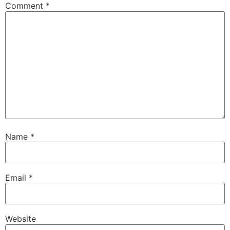
Comment
*
Name
*
Email
*
Website