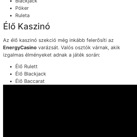
Blackjack
Póker
Ruleta
Élő Kaszinó
Az élő kaszinó szekció még inkább felerősíti az
EnergyCasino
varázsát. Valós osztók várnak, akik
izgalmas élményeket adnak a játék során:
Élő Rulett
Élő Blackjack
Élő Baccarat