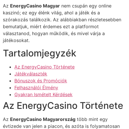
Az
EnergyCasino Magyar
nem csupán egy online
kaszinó; ez egy élénk világ, ahol a játék és a
szórakozás találkozik. Az alábbiakban részletesebben
bemutatjuk, miért érdemes ezt a platformot
választanod, hogyan működik, és mivel várja a
játékosokat.
Tartalomjegyzék
Az EnergyCasino Története
Játékválaszték
Bónuszok és Promóciók
Felhasználói Élmény
Gyakran Ismételt Kérdések
Az EnergyCasino Története
Az
EnergyCasino Magyarország
több mint egy
évtizede van jelen a piacon, és azóta is folyamatosan