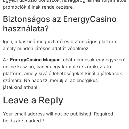
Egyedi üdvözlő bónuszok, hűségprogram és folyamatos
promóciók állnak rendelkezésre.
Biztonságos az EnergyCasino
használata?
Igen, a kaszinó megbízható és biztonságos platform,
amely minden játékos adatát védelmezi.
Az
EnergyCasino Magyar
tehát nem csak egy egyszerű
online kaszinó, hanem egy komplex szórakoztató
platform, amely kiváló lehetőségeket kínál a játékosok
számára. Ne habozz, merülj el az energikus
játékkínálatban!
Leave a Reply
Your email address will not be published.
Required
fields are marked
*