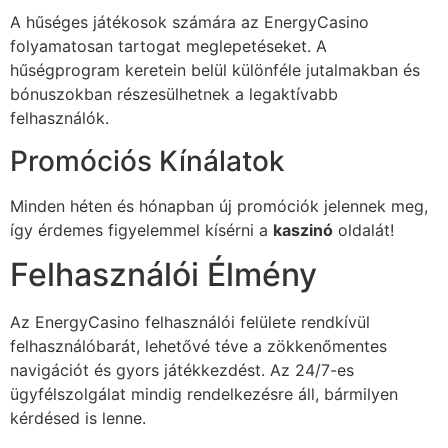
A hűséges játékosok számára az EnergyCasino
folyamatosan tartogat meglepetéseket. A
hűségprogram keretein belül különféle jutalmakban és
bónuszokban részesülhetnek a legaktívabb
felhasználók.
Promóciós Kínálatok
Minden héten és hónapban új promóciók jelennek meg,
így érdemes figyelemmel kísérni a
kaszinó
oldalát!
Felhasználói Élmény
Az EnergyCasino felhasználói felülete rendkívül
felhasználóbarát, lehetővé téve a zökkenőmentes
navigációt és gyors játékkezdést. Az 24/7-es
ügyfélszolgálat mindig rendelkezésre áll, bármilyen
kérdésed is lenne.