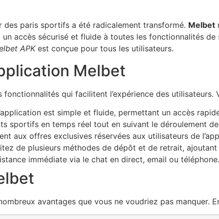
 des paris sportifs a été radicalement transformé.
Melbet
un accès sécurisé et fluide à toutes les fonctionnalités de
elbet APK
est conçue pour tous les utilisateurs.
application Melbet
fonctionnalités qui facilitent l’expérience des utilisateurs. 
application est simple et fluide, permettant un accès rapide
s sportifs en temps réel tout en suivant le déroulement d
t aux offres exclusives réservées aux utilisateurs de l’appl
itez de plusieurs méthodes de dépôt et de retrait, ajoutant 
tance immédiate via le chat en direct, email ou téléphone
elbet
nombreux avantages que vous ne voudriez pas manquer. En 