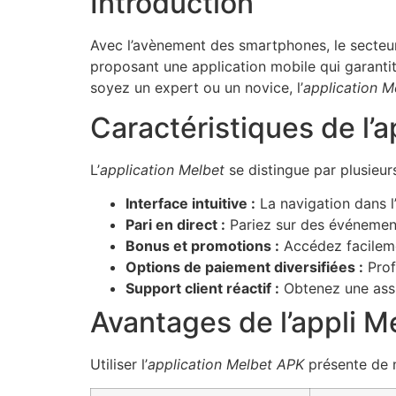
Introduction
Avec l’avènement des smartphones, le secteur
proposant une application mobile qui garantit 
soyez un expert ou un novice, l’
application M
Caractéristiques de l’
L’
application Melbet
se distingue par plusieurs 
Interface intuitive :
La navigation dans l’
Pari en direct :
Pariez sur des événement
Bonus et promotions :
Accédez facilemen
Options de paiement diversifiées :
Prof
Support client réactif :
Obtenez une assis
Avantages de l’appli M
Utiliser l’
application Melbet APK
présente de 