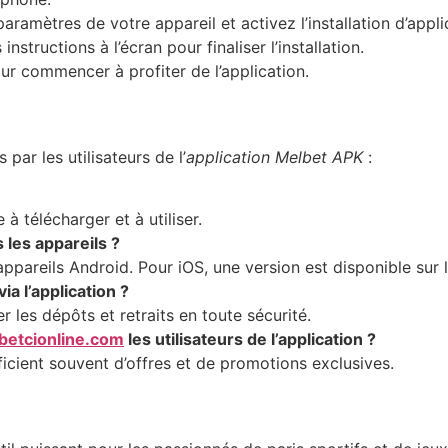
paramètres de votre appareil et activez l’installation d’app
instructions à l’écran pour finaliser l’installation.
 commencer à profiter de l’application.
ar les utilisateurs de l’
application Melbet APK
:
 à télécharger et à utiliser.
 les appareils ?
appareils Android. Pour iOS, une version est disponible sur l
ia l’application ?
 les dépôts et retraits en toute sécurité.
betcionline.com
les utilisateurs de l’application ?
néficient souvent d’offres et de promotions exclusives.