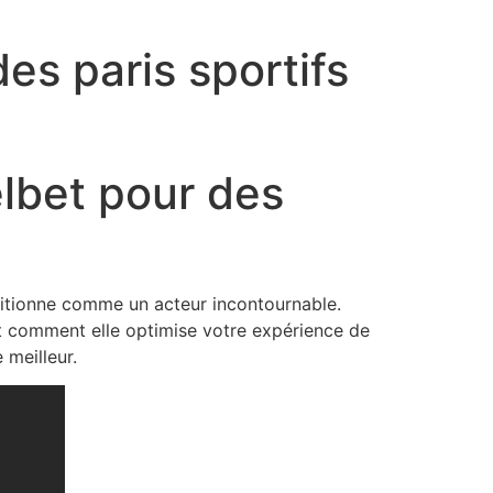
es paris sportifs
elbet pour des
itionne comme un acteur incontournable.
et comment elle optimise votre expérience de
 meilleur.