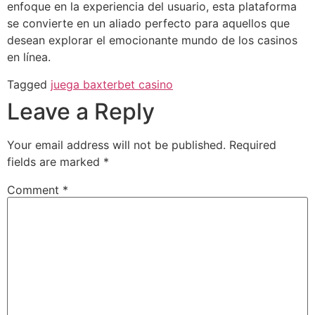
enfoque en la experiencia del usuario, esta plataforma
se convierte en un aliado perfecto para aquellos que
desean explorar el emocionante mundo de los casinos
en línea.
Tagged
juega baxterbet casino
Leave a Reply
Your email address will not be published.
Required
fields are marked
*
Comment
*