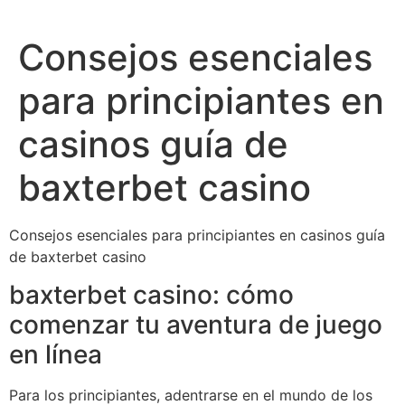
Skip
to
Consejos esenciales
content
para principiantes en
casinos guía de
baxterbet casino
Consejos esenciales para principiantes en casinos guía
de baxterbet casino
baxterbet casino: cómo
comenzar tu aventura de juego
en línea
Para los principiantes, adentrarse en el mundo de los