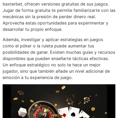
baxterbet, ofrecen versiones gratuitas de sus juegos.
Jugar de forma gratuita te permite familiarizarte con las
mecánicas sin la presión de perder dinero real.
Aprovecha estas oportunidades para experimentar y
desarrollar tu propio enfoque.
Además, investigar y aplicar estrategias en juegos
como el póker o la ruleta puede aumentar tus
posibilidades de ganar. Existen muchas guías y recursos
disponibles que pueden enseñarte tácticas efectivas.
Un enfoque estratégico no solo te hace un mejor
jugador, sino que también añade un nivel adicional de
emoción a tu experiencia de juego.