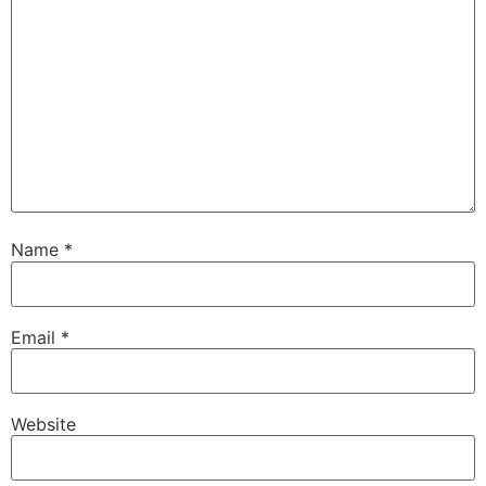
Name
*
Email
*
Website