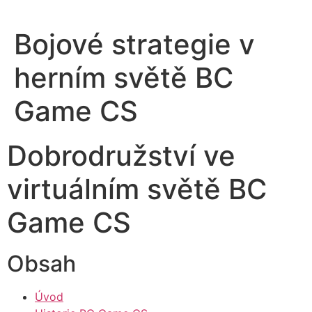
Skip
to
Bojové strategie v
content
herním světě BC
Game CS
Dobrodružství ve
virtuálním světě BC
Game CS
Obsah
Úvod