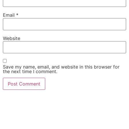
Email
*
Website
Save my name, email, and website in this browser for
the next time I comment.