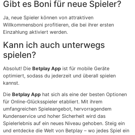
Gibt es Boni für neue Spieler?
Ja, neue Spieler können von attraktiven
Willkommensboni profitieren, die bei ihrer ersten
Einzahlung aktiviert werden.
Kann ich auch unterwegs
spielen?
Absolut! Die
Betplay App
ist für mobile Geräte
optimiert, sodass du jederzeit und überall spielen
kannst.
Die
Betplay App
hat sich als eine der besten Optionen
für Online-Glücksspieler etabliert. Mit ihrem
umfangreichen Spieleangebot, hervorragendem
Kundenservice und hoher Sicherheit wird das
Spielerlebnis auf ein neues Niveau gehoben. Steig ein
und entdecke die Welt von Betplay – wo jedes Spiel ein