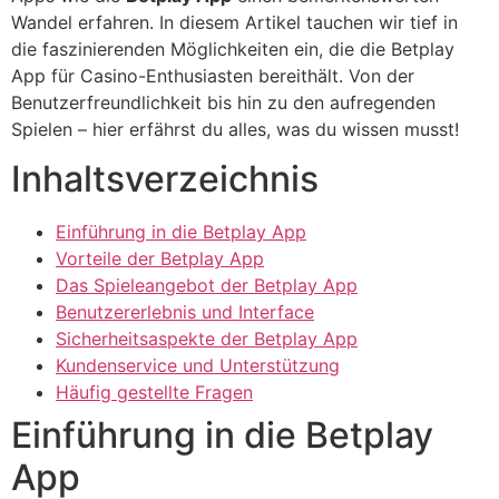
Wandel erfahren. In diesem Artikel tauchen wir tief in
die faszinierenden Möglichkeiten ein, die die Betplay
App für Casino-Enthusiasten bereithält. Von der
Benutzerfreundlichkeit bis hin zu den aufregenden
Spielen – hier erfährst du alles, was du wissen musst!
Inhaltsverzeichnis
Einführung in die Betplay App
Vorteile der Betplay App
Das Spieleangebot der Betplay App
Benutzererlebnis und Interface
Sicherheitsaspekte der Betplay App
Kundenservice und Unterstützung
Häufig gestellte Fragen
Einführung in die Betplay
App