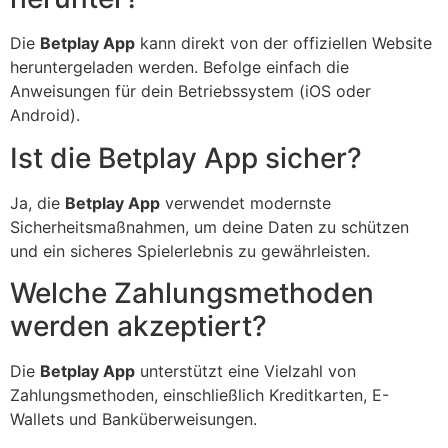
Die
Betplay App
kann direkt von der offiziellen Website
heruntergeladen werden. Befolge einfach die
Anweisungen für dein Betriebssystem (iOS oder
Android).
Ist die Betplay App sicher?
Ja, die
Betplay App
verwendet modernste
Sicherheitsmaßnahmen, um deine Daten zu schützen
und ein sicheres Spielerlebnis zu gewährleisten.
Welche Zahlungsmethoden
werden akzeptiert?
Die
Betplay App
unterstützt eine Vielzahl von
Zahlungsmethoden, einschließlich Kreditkarten, E-
Wallets und Banküberweisungen.