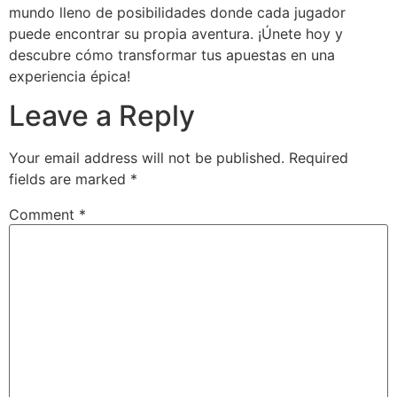
mundo lleno de posibilidades donde cada jugador
puede encontrar su propia aventura. ¡Únete hoy y
descubre cómo transformar tus apuestas en una
experiencia épica!
Leave a Reply
Your email address will not be published.
Required
fields are marked
*
Comment
*