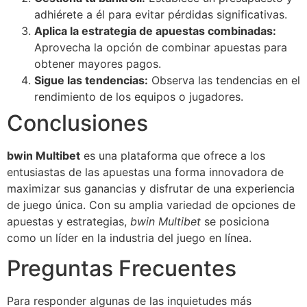
adhiérete a él para evitar pérdidas significativas.
Aplica la estrategia de apuestas combinadas:
Aprovecha la opción de combinar apuestas para
obtener mayores pagos.
Sigue las tendencias:
Observa las tendencias en el
rendimiento de los equipos o jugadores.
Conclusiones
bwin Multibet
es una plataforma que ofrece a los
entusiastas de las apuestas una forma innovadora de
maximizar sus ganancias y disfrutar de una experiencia
de juego única. Con su amplia variedad de opciones de
apuestas y estrategias,
bwin Multibet
se posiciona
como un líder en la industria del juego en línea.
Preguntas Frecuentes
Para responder algunas de las inquietudes más