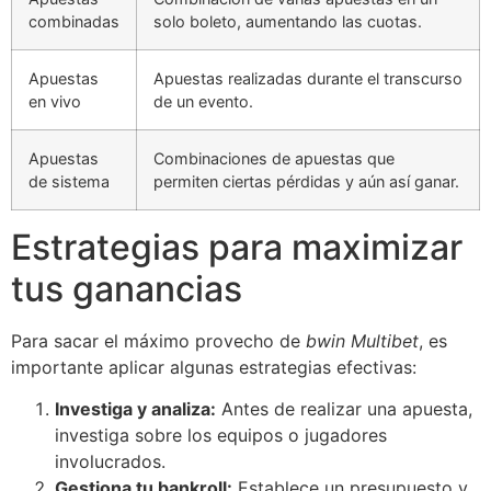
combinadas
solo boleto, aumentando las cuotas.
Apuestas
Apuestas realizadas durante el transcurso
en vivo
de un evento.
Apuestas
Combinaciones de apuestas que
de sistema
permiten ciertas pérdidas y aún así ganar.
Estrategias para maximizar
tus ganancias
Para sacar el máximo provecho de
bwin Multibet
, es
importante aplicar algunas estrategias efectivas:
Investiga y analiza:
Antes de realizar una apuesta,
investiga sobre los equipos o jugadores
involucrados.
Gestiona tu bankroll:
Establece un presupuesto y