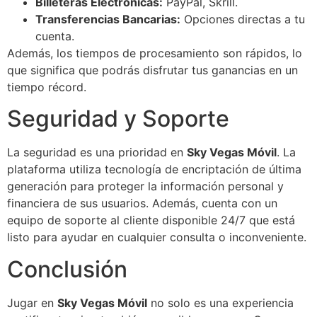
Billeteras Electrónicas:
PayPal, Skrill.
Transferencias Bancarias:
Opciones directas a tu
cuenta.
Además, los tiempos de procesamiento son rápidos, lo
que significa que podrás disfrutar tus ganancias en un
tiempo récord.
Seguridad y Soporte
La seguridad es una prioridad en
Sky Vegas Móvil
. La
plataforma utiliza tecnología de encriptación de última
generación para proteger la información personal y
financiera de sus usuarios. Además, cuenta con un
equipo de soporte al cliente disponible 24/7 que está
listo para ayudar en cualquier consulta o inconveniente.
Conclusión
Jugar en
Sky Vegas Móvil
no solo es una experiencia