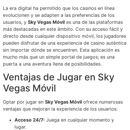
La era digital ha permitido que los casinos en línea
evolucionen y se adapten a las preferencias de los
usuarios, y
Sky Vegas Móvil
es una de las plataformas
más destacadas en este ámbito. Con su acceso fácil y
directo desde cualquier dispositivo móvil, los jugadores
pueden disfrutar de una experiencia de casino auténtica
sin importar dónde se encuentren. Esta aplicación es
mucho más que un simple portal de juegos; es una
puerta a una aventura llena de posibilidades.
Ventajas de Jugar en Sky
Vegas Móvil
Optar por jugar en
Sky Vegas Móvil
ofrece numerosas
ventajas que mejoran la experiencia de los usuarios:
Acceso 24/7:
Juega en cualquier momento y
lugar.