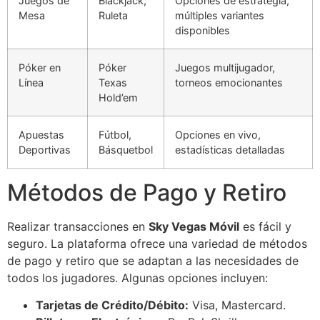
Juegos de
Blackjack,
Opciones de estrategia,
Mesa
Ruleta
múltiples variantes
disponibles
Póker en
Póker
Juegos multijugador,
Línea
Texas
torneos emocionantes
Hold’em
Apuestas
Fútbol,
Opciones en vivo,
Deportivas
Básquetbol
estadísticas detalladas
Métodos de Pago y Retiro
Realizar transacciones en
Sky Vegas Móvil
es fácil y
seguro. La plataforma ofrece una variedad de métodos
de pago y retiro que se adaptan a las necesidades de
todos los jugadores. Algunas opciones incluyen:
Tarjetas de Crédito/Débito:
Visa, Mastercard.