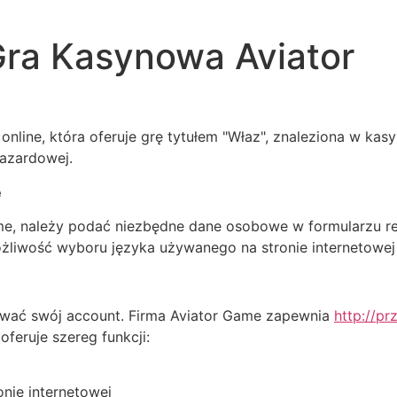
ra Kasynowa Aviator
nline, która oferuje grę tytułem "Właz", znaleziona w kasy
hazardowej.
e
e, należy podać niezbędne dane osobowe w formularzu rejes
 możliwość wyboru języka używanego na stronie internetow
wać swój account. Firma Aviator Game zapewnia
http://pr
feruje szereg funkcji:
onie internetowej