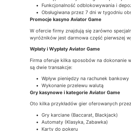
Funkcjonalność odblokowywania i depo
Obsługiwana przez 7 dni w tygodniu ob
Promocje kasyno Aviator Game
W ofercie firmy znajdują się zarówno specja
wyróżników jest darmowa część pierwszej w
Wpłaty i Wypłaty Aviator Game
Firma oferuje kilka sposobów na dokonanie w
są dwie transakcje:
Wpływ pieniędzy na rachunek bankowy
Wykonanie przelewu walutą
Gry kasynowe i kategorie Aviator Game
Oto kilka przykładów gier oferowanych przez 
Gry karciane (Baccarat, Blackjack)
Automaty (Klasyka, Zabawka)
Karty do pokeru