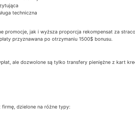
zytująca
sługa techniczna
lne promocje, jak i wyższa proporcja rekompensat za stra
płaty przyznawana po otrzymaniu 1500$ bonusu.
płat, ale dozwolone są tylko transfery pieniężne z kart k
firmę, dzielone na różne typy: