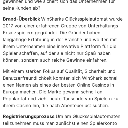
gewinnen und wie sichert sich das Unternehmen für
seine Kunden ab?
Brand-Überblick
WinSharks Glücksspielautomat wurde
2017 von einer erfahrenen Gruppe von Unterhaltungs-
Ersatzspielern gegründet. Die Gründer haben
langjährige Erfahrung in der Branche und wollten mit
ihrem Unternehmen eine innovative Plattform für die
Spieler schaffen, auf der sie nicht nur Spaß haben
können, sondern auch reiche Gewinne einfahren.
Mit einem starken Fokus auf Qualität, Sicherheit und
Benutzerfreundlichkeit konnten sich WinShark schnell
einen Namen als eines der besten Online Casinos in
Europa machen. Die Marke gewann schnell an
Popularität und zieht heute Tausende von Spielern zu
ihrem Casino hin, die nach Abenteuerlust suchen.
Registrierungsprozess
Um am Glücksspielautomaten
teilzunehmen muss man zunächst einen Spielerkonto