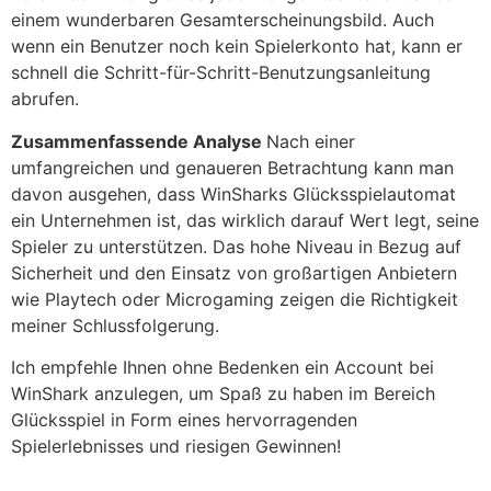
einem wunderbaren Gesamterscheinungsbild. Auch
wenn ein Benutzer noch kein Spielerkonto hat, kann er
schnell die Schritt-für-Schritt-Benutzungsanleitung
abrufen.
Zusammenfassende Analyse
Nach einer
umfangreichen und genaueren Betrachtung kann man
davon ausgehen, dass WinSharks Glücksspielautomat
ein Unternehmen ist, das wirklich darauf Wert legt, seine
Spieler zu unterstützen. Das hohe Niveau in Bezug auf
Sicherheit und den Einsatz von großartigen Anbietern
wie Playtech oder Microgaming zeigen die Richtigkeit
meiner Schlussfolgerung.
Ich empfehle Ihnen ohne Bedenken ein Account bei
WinShark anzulegen, um Spaß zu haben im Bereich
Glücksspiel in Form eines hervorragenden
Spielerlebnisses und riesigen Gewinnen!