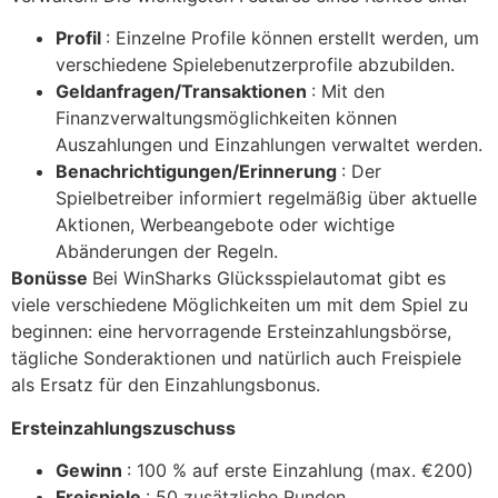
Profil
: Einzelne Profile können erstellt werden, um
verschiedene Spielebenutzerprofile abzubilden.
Geldanfragen/Transaktionen
: Mit den
Finanzverwaltungsmöglichkeiten können
Auszahlungen und Einzahlungen verwaltet werden.
Benachrichtigungen/Erinnerung
: Der
Spielbetreiber informiert regelmäßig über aktuelle
Aktionen, Werbeangebote oder wichtige
Abänderungen der Regeln.
Bonüsse
Bei WinSharks Glücksspielautomat gibt es
viele verschiedene Möglichkeiten um mit dem Spiel zu
beginnen: eine hervorragende Ersteinzahlungsbörse,
tägliche Sonderaktionen und natürlich auch Freispiele
als Ersatz für den Einzahlungsbonus.
Ersteinzahlungszuschuss
Gewinn
: 100 % auf erste Einzahlung (max. €200)
Freispiele
: 50 zusätzliche Runden