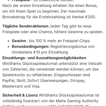
Nach der ersten Einzahlung erhalten Sie einen Bonus,
um mit Ihrem Spiel zu beginnen. Der maximale
Bonusbetrag für die Ersteinzahlung ist hierbei €200.
Tägliche Sonderaktionen
Jeden Tag gibt es neue
Freispiele oder eine Chance, höhere Gewinne zu spielen.
Gewinn
: bis 100 % mehr an Freispiel-Chips
Bonusbedingungen:
Registrierungsbonus von
mindestens €10 pro Einzahlung
Einzahlungs- und Auszahlungsmöglichkeiten
WinSharks Glücksspielautomat unterstützt eine Vielzahl
von Zahlarten, die verwendet werden können, um das
Spielerkonto zu reflektieren. Eingeschlossen sind
PayPal, Skrill, Sofort Überweisungen, Giropay,
Mastercard und Visa.
Sicherheit & Lizenz
WinSharks Glücksspielautomat ist
vollständig lizenziert von der Malta Gaming Authority