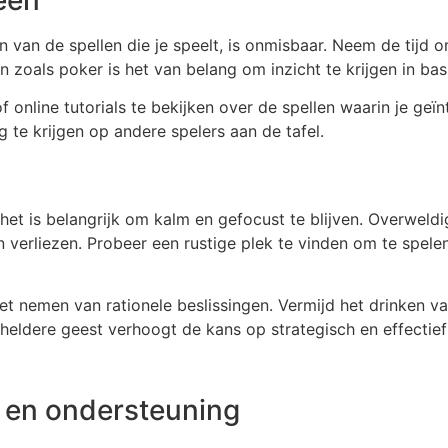
 van de spellen die je speelt, is onmisbaar. Neem de tijd o
n zoals poker is het van belang om inzicht te krijgen in bas
nline tutorials te bekijken over de spellen waarin je geïnt
 te krijgen op andere spelers aan de tafel.
r het is belangrijk om kalm en gefocust te blijven. Overwe
in verliezen. Probeer een rustige plek te vinden om te spe
t nemen van rationele beslissingen. Vermijd het drinken van
eldere geest verhoogt de kans op strategisch en effectief
 en ondersteuning