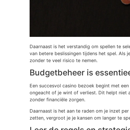
Daarnaast is het verstandig om spellen te se
van betere beslissingen tijdens het spel. Als
zonder te veel risico te nemen.
Budgetbeheer is essentie
Een succesvol casino bezoek begint met een g
ongeacht of je wint of verliest. Dit helpt nie
zonder financiële zorgen.
Daarnaast is het aan te raden om je inzet per 
zetten, vergroot je je kansen om langer te sp
Leer de regels en strateg