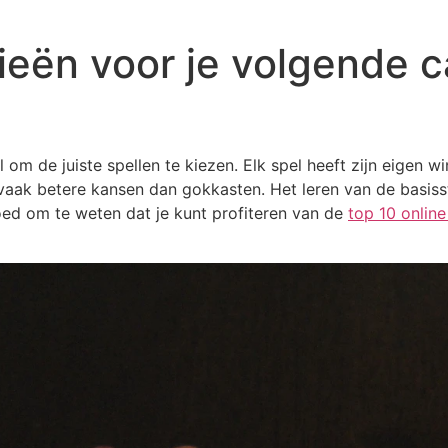
ieën voor je volgende 
 om de juiste spellen te kiezen. Elk spel heeft zijn eigen w
 vaak betere kansen dan gokkasten. Het leren van de basiss
goed om te weten dat je kunt profiteren van de
top 10 online