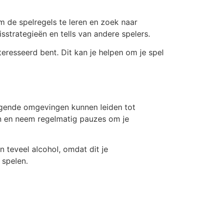
m de spelregels te leren en zoek naar
isstrategieën en tells van andere spelers.
eresseerd bent. Dit kan je helpen om je spel
ldigende omgevingen kunnen leiden tot
len en neem regelmatig pauzes om je
 teveel alcohol, omdat dit je
 spelen.