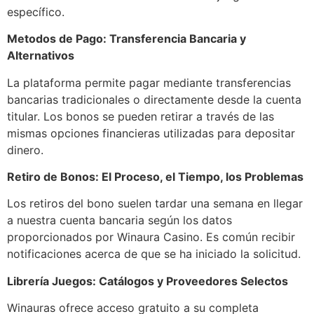
específico.
Metodos de Pago: Transferencia Bancaria y
Alternativos
La plataforma permite pagar mediante transferencias
bancarias tradicionales o directamente desde la cuenta
titular. Los bonos se pueden retirar a través de las
mismas opciones financieras utilizadas para depositar
dinero.
Retiro de Bonos: El Proceso, el Tiempo, los Problemas
Los retiros del bono suelen tardar una semana en llegar
a nuestra cuenta bancaria según los datos
proporcionados por Winaura Casino. Es común recibir
notificaciones acerca de que se ha iniciado la solicitud.
Librería Juegos: Catálogos y Proveedores Selectos
Winauras ofrece acceso gratuito a su completa