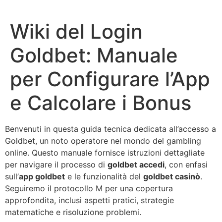
Skip
to
Wiki del Login
content
Goldbet: Manuale
per Configurare l’App
e Calcolare i Bonus
Benvenuti in questa guida tecnica dedicata all’accesso a
Goldbet, un noto operatore nel mondo del gambling
online. Questo manuale fornisce istruzioni dettagliate
per navigare il processo di
goldbet accedi
, con enfasi
sull’
app goldbet
e le funzionalità del
goldbet casinò
.
Seguiremo il protocollo M per una copertura
approfondita, inclusi aspetti pratici, strategie
matematiche e risoluzione problemi.