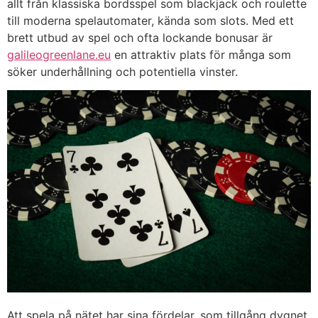
allt från klassiska bordsspel som blackjack och roulette
till moderna spelautomater, kända som slots. Med ett
brett utbud av spel och ofta lockande bonusar är
galileogreenlane.eu
en attraktiv plats för många som
söker underhållning och potentiella vinster.
Att spela på nätet har sina fördelar, som tillgång dygnet