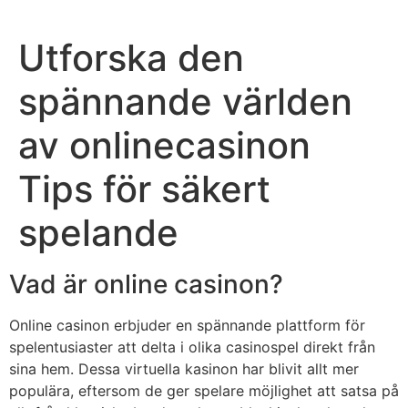
Skip
to
Utforska den
content
spännande världen
av onlinecasinon
Tips för säkert
spelande
Vad är online casinon?
Online casinon erbjuder en spännande plattform för
spelentusiaster att delta i olika casinospel direkt från
sina hem. Dessa virtuella kasinon har blivit allt mer
populära, eftersom de ger spelare möjlighet att satsa på