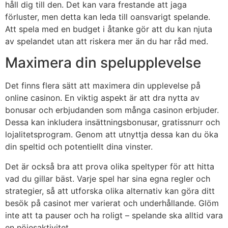
håll dig till den. Det kan vara frestande att jaga
förluster, men detta kan leda till oansvarigt spelande.
Att spela med en budget i åtanke gör att du kan njuta
av spelandet utan att riskera mer än du har råd med.
Maximera din spelupplevelse
Det finns flera sätt att maximera din upplevelse på
online casinon. En viktig aspekt är att dra nytta av
bonusar och erbjudanden som många casinon erbjuder.
Dessa kan inkludera insättningsbonusar, gratissnurr och
lojalitetsprogram. Genom att utnyttja dessa kan du öka
din speltid och potentiellt dina vinster.
Det är också bra att prova olika speltyper för att hitta
vad du gillar bäst. Varje spel har sina egna regler och
strategier, så att utforska olika alternativ kan göra ditt
besök på casinot mer varierat och underhållande. Glöm
inte att ta pauser och ha roligt – spelande ska alltid vara
en nöjesaktivitet.