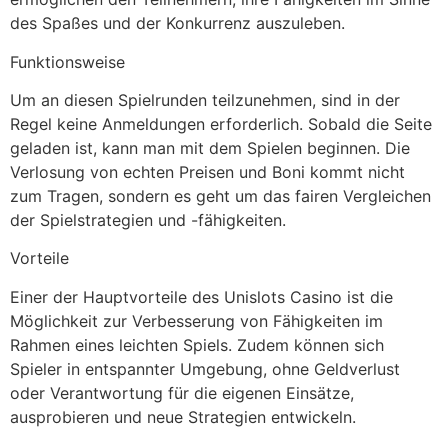
des Spaßes und der Konkurrenz auszuleben.
Funktionsweise
Um an diesen Spielrunden teilzunehmen, sind in der
Regel keine Anmeldungen erforderlich. Sobald die Seite
geladen ist, kann man mit dem Spielen beginnen. Die
Verlosung von echten Preisen und Boni kommt nicht
zum Tragen, sondern es geht um das fairen Vergleichen
der Spielstrategien und -fähigkeiten.
Vorteile
Einer der Hauptvorteile des Unislots Casino ist die
Möglichkeit zur Verbesserung von Fähigkeiten im
Rahmen eines leichten Spiels. Zudem können sich
Spieler in entspannter Umgebung, ohne Geldverlust
oder Verantwortung für die eigenen Einsätze,
ausprobieren und neue Strategien entwickeln.