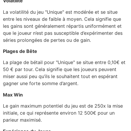
Volatilité
La volatilité du jeu "Unique" est modérée et se situe
entre les niveaux de faible à moyen. Cela signifie que
les gains sont généralement répartis uniformément et
que le joueur n’est pas susceptible d’expérimenter des
séries prolongées de pertes ou de gain.
Plages de Bête
La plage de bétail pour "Unique" se situe entre 0,10€ et
50 € par tour. Cela signifie que les joueurs peuvent
miser aussi peu qu’ils le souhaitent tout en espérant
gagner une forte somme d’argent.
Max Win
Le gain maximum potentiel du jeu est de 250x la mise
initiale, ce qui représente environ 12 500€ pour un
parieur maximisé.