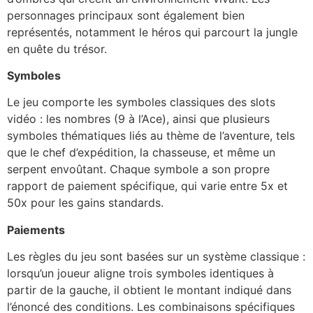
personnages principaux sont également bien
représentés, notamment le héros qui parcourt la jungle
en quête du trésor.
Symboles
Le jeu comporte les symboles classiques des slots
vidéo : les nombres (9 à l’Ace), ainsi que plusieurs
symboles thématiques liés au thème de l’aventure, tels
que le chef d’expédition, la chasseuse, et même un
serpent envoûtant. Chaque symbole a son propre
rapport de paiement spécifique, qui varie entre 5x et
50x pour les gains standards.
Paiements
Les règles du jeu sont basées sur un système classique :
lorsqu’un joueur aligne trois symboles identiques à
partir de la gauche, il obtient le montant indiqué dans
l’énoncé des conditions. Les combinaisons spécifiques