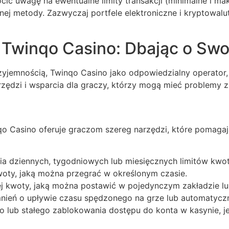
ić uwagę na ewentualne limity transakcji (minimalne i mak
nej metody. Zazwyczaj portfele elektroniczne i kryptowalu
 Twinqo Casino: Dbając o Sw
yjemnością, Twinqo Casino jako odpowiedzialny operator,
rzędzi i wsparcia dla graczy, którzy mogą mieć problemy
a
nqo Casino oferuje graczom szereg narzędzi, które pomag
ia dziennych, tygodniowych lub miesięcznych limitów kwot
kwoty, jaką można przegrać w określonym czasie.
j kwoty, jaką można postawić w pojedynczym zakładzie lu
omnień o upływie czasu spędzonego na grze lub automatyc
ub stałego zablokowania dostępu do konta w kasynie, jeśl