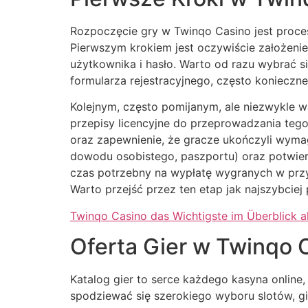
Rozpoczęcie gry w Twinqo Casino jest proces
Pierwszym krokiem jest oczywiście założeni
użytkownika i hasło. Warto od razu wybrać 
formularza rejestracyjnego, często konieczne
Kolejnym, często pomijanym, ale niezwykle 
przepisy licencyjne do przeprowadzania tego
oraz zapewnienie, że gracze ukończyli wymag
dowodu osobistego, paszportu) oraz potwier
czas potrzebny na wypłatę wygranych w przy
Warto przejść przez ten etap jak najszybciej
Twinqo Casino das Wichtigste im Überblick a
Oferta Gier w Twinqo 
Katalog gier to serce każdego kasyna online,
spodziewać się szerokiego wyboru slotów, gi