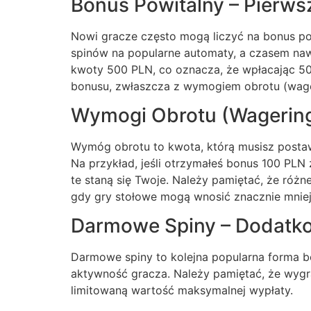
Bonus Powitalny – Pierw
Nowi gracze często mogą liczyć na bonus p
spinów na popularne automaty, a czasem na
kwoty 500 PLN, co oznacza, że wpłacając 50
bonusu, zwłaszcza z wymogiem obrotu (wage
Wymogi Obrotu (Wagering
Wymóg obrotu to kwota, którą musisz postaw
Na przykład, jeśli otrzymałeś bonus 100 PL
te staną się Twoje. Należy pamiętać, że ró
gdy gry stołowe mogą wnosić znacznie mniej 
Darmowe Spiny – Dodatk
Darmowe spiny to kolejna popularna forma b
aktywność gracza. Należy pamiętać, że wy
limitowaną wartość maksymalnej wypłaty.