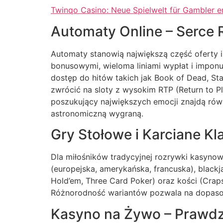
Twinqo Casino: Neue Spielwelt für Gambler e
Automaty Online – Serce 
Automaty stanowią największą część oferty 
bonusowymi, wieloma liniami wypłat i impon
dostęp do hitów takich jak Book of Dead, St
zwrócić na sloty z wysokim RTP (Return to Pl
poszukujący największych emocji znajdą rów
astronomiczną wygraną.
Gry Stołowe i Karciane Kl
Dla miłośników tradycyjnej rozrywki kasynow
(europejska, amerykańska, francuska), black
Hold’em, Three Card Poker) oraz kości (Crap
Różnorodność wariantów pozwala na dopasow
Kasyno na Żywo – Prawdz