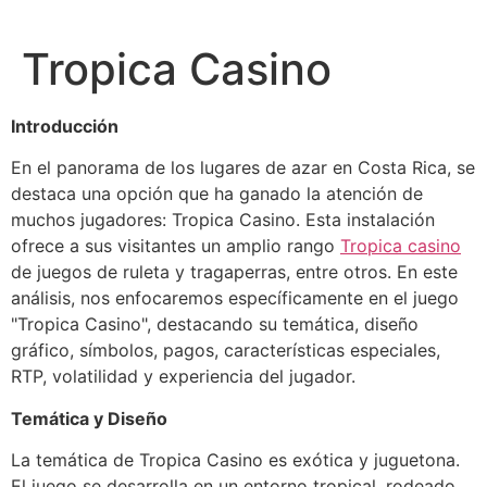
Skip
to
Tropica Casino
content
Introducción
En el panorama de los lugares de azar en Costa Rica, se
destaca una opción que ha ganado la atención de
muchos jugadores: Tropica Casino. Esta instalación
ofrece a sus visitantes un amplio rango
Tropica casino
de juegos de ruleta y tragaperras, entre otros. En este
análisis, nos enfocaremos específicamente en el juego
"Tropica Casino", destacando su temática, diseño
gráfico, símbolos, pagos, características especiales,
RTP, volatilidad y experiencia del jugador.
Temática y Diseño
La temática de Tropica Casino es exótica y juguetona.
El juego se desarrolla en un entorno tropical, rodeado