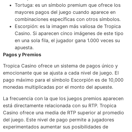
Tortuga: es un símbolo premium que ofrece los
mayores pagos del juego cuando aparece en
combinaciones específicas con otros símbolos.
Escorpión: es la imagen más valiosa de Tropica
Casino. Si aparecen cinco imágenes de este tipo
en una sola fila, el jugador gana 1.000 veces su
apuesta.
Pagos y Premios
Tropica Casino ofrece un sistema de pagos único y
emocionante que se ajusta a cada nivel de juego. El
pago máximo para el símbolo Escorpión es de 10,000
monedas multiplicadas por el monto del apueste.
La frecuencia con la que los juegos premios aparecen
está directamente relacionada con su RTP. Tropica
Casino ofrece una media de RTP superior al promedio
del juego. Este nivel de pago permite a jugadores
experimentados aumentar sus posibilidades de