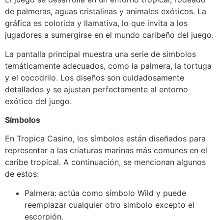
de palmeras, aguas cristalinas y animales exóticos. La
gráfica es colorida y llamativa, lo que invita a los
jugadores a sumergirse en el mundo caribeño del juego.
La pantalla principal muestra una serie de simbolos
temáticamente adecuados, como la palmera, la tortuga
y el cocodrilo. Los diseños son cuidadosamente
detallados y se ajustan perfectamente al entorno
exótico del juego.
Símbolos
En Tropica Casino, los símbolos están diseñados para
representar a las criaturas marinas más comunes en el
caribe tropical. A continuación, se mencionan algunos
de estos:
Palmera: actúa como símbolo Wild y puede
reemplazar cualquier otro simbolo excepto el
escorpión.