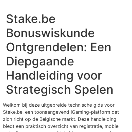
Skip
to
Stake.be
content
Bonuswiskunde
Ontgrendelen: Een
Diepgaande
Handleiding voor
Strategisch Spelen
Welkom bij deze uitgebreide technische gids voor
Stake.be, een toonaangevend iGaming-platform dat
zich richt op de Belgische markt. Deze handleiding
biedt een praktisch overzicht van registratie, mobiel