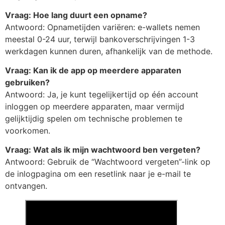
Vraag: Hoe lang duurt een opname?
Antwoord: Opnametijden variëren: e-wallets nemen
meestal 0-24 uur, terwijl bankoverschrijvingen 1-3
werkdagen kunnen duren, afhankelijk van de methode.
Vraag: Kan ik de app op meerdere apparaten
gebruiken?
Antwoord: Ja, je kunt tegelijkertijd op één account
inloggen op meerdere apparaten, maar vermijd
gelijktijdig spelen om technische problemen te
voorkomen.
Vraag: Wat als ik mijn wachtwoord ben vergeten?
Antwoord: Gebruik de “Wachtwoord vergeten”-link op
de inlogpagina om een resetlink naar je e-mail te
ontvangen.