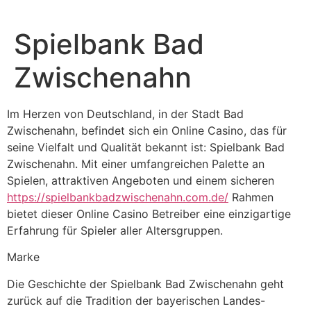
Skip
to
Spielbank Bad
content
Zwischenahn
Im Herzen von Deutschland, in der Stadt Bad
Zwischenahn, befindet sich ein Online Casino, das für
seine Vielfalt und Qualität bekannt ist: Spielbank Bad
Zwischenahn. Mit einer umfangreichen Palette an
Spielen, attraktiven Angeboten und einem sicheren
https://spielbankbadzwischenahn.com.de/
Rahmen
bietet dieser Online Casino Betreiber eine einzigartige
Erfahrung für Spieler aller Altersgruppen.
Marke
Die Geschichte der Spielbank Bad Zwischenahn geht
zurück auf die Tradition der bayerischen Landes-