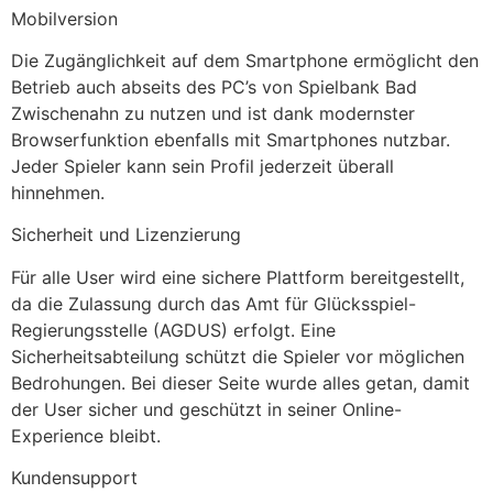
Mobilversion
Die Zugänglichkeit auf dem Smartphone ermöglicht den
Betrieb auch abseits des PC’s von Spielbank Bad
Zwischenahn zu nutzen und ist dank modernster
Browserfunktion ebenfalls mit Smartphones nutzbar.
Jeder Spieler kann sein Profil jederzeit überall
hinnehmen.
Sicherheit und Lizenzierung
Für alle User wird eine sichere Plattform bereitgestellt,
da die Zulassung durch das Amt für Glücksspiel-
Regierungsstelle (AGDUS) erfolgt. Eine
Sicherheitsabteilung schützt die Spieler vor möglichen
Bedrohungen. Bei dieser Seite wurde alles getan, damit
der User sicher und geschützt in seiner Online-
Experience bleibt.
Kundensupport