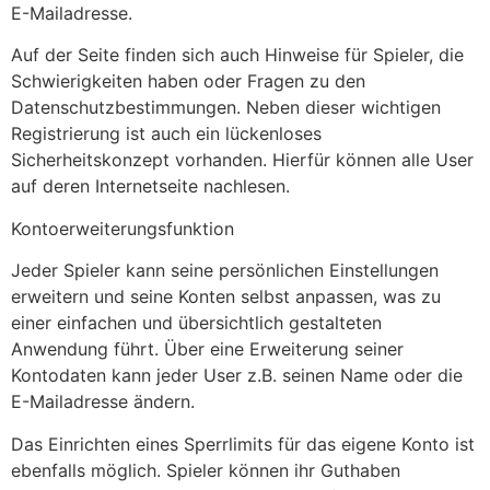
E-Mailadresse.
Auf der Seite finden sich auch Hinweise für Spieler, die
Schwierigkeiten haben oder Fragen zu den
Datenschutzbestimmungen. Neben dieser wichtigen
Registrierung ist auch ein lückenloses
Sicherheitskonzept vorhanden. Hierfür können alle User
auf deren Internetseite nachlesen.
Kontoerweiterungsfunktion
Jeder Spieler kann seine persönlichen Einstellungen
erweitern und seine Konten selbst anpassen, was zu
einer einfachen und übersichtlich gestalteten
Anwendung führt. Über eine Erweiterung seiner
Kontodaten kann jeder User z.B. seinen Name oder die
E-Mailadresse ändern.
Das Einrichten eines Sperrlimits für das eigene Konto ist
ebenfalls möglich. Spieler können ihr Guthaben