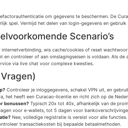
weefactorauthenticatie om gegevens te beschermen. De Cura
erlijk spel. Vermijd het delen van login-gegevens en gebru
eelvoorkomende Scenario’s
er internetverbinding, wis cache/cookies of reset wachtwoo
t en controleer of aan omslagingseisen is voldaan. Als de 
rvice via live chat voor complexe kwesties.
 Vragen)
op?
Controleer je inloggegevens, schakel VPN uit, en gebrui
a, het heeft een Curacao-licentie en richt zich op de Nede
or bonussen?
Typisch 20x tot 40x, afhankelijk van de promo
agen voor e-wallets, tot 5 dagen voor bankoverschrijvinge
atie?
Nee, volledige registratie is vereist voor alle functies.
ntroleer transactiekosten bij bepaalde betaalmethoden.