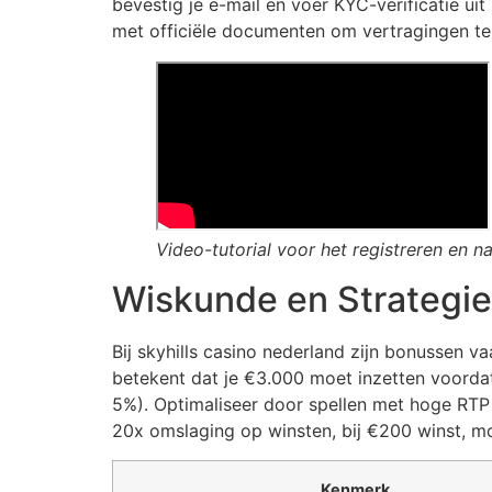
bevestig je e-mail en voer KYC-verificatie u
met officiële documenten om vertragingen t
Video-tutorial voor het registreren en na
Wiskunde en Strategi
Bij skyhills casino nederland zijn bonussen
betekent dat je €3.000 moet inzetten voordat
5%). Optimaliseer door spellen met hoge RTP 
20x omslaging op winsten, bij €200 winst, m
Kenmerk