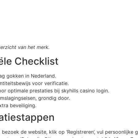
verzicht van het merk.
ële Checklist
mag gokken in Nederland.
iteitsbewijs voor verificatie.
r optimale prestaties bij skyhills casino login.
mslagingseisen, grondig door.
tra beveiliging.
ratiestappen
ie: bezoek de website, klik op ‘Registreren’, vul persoonlijk