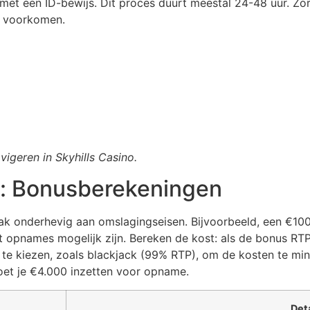
it met een ID-bewijs. Dit proces duurt meestal 24-48 uur. 
e voorkomen.
vigeren in Skyhills Casino.
e: Bonusberekeningen
 vaak onderhevig aan omslagingseisen. Bijvoorbeeld, een €
 opnames mogelijk zijn. Bereken de kost: als de bonus RTP
te kiezen, zoals blackjack (99% RTP), om de kosten te min
oet je €4.000 inzetten voor opname.
Deta