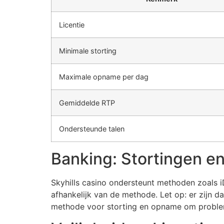
Licentie
Minimale storting
Maximale opname per dag
Gemiddelde RTP
Ondersteunde talen
Banking: Stortingen 
Skyhills casino ondersteunt methoden zoals i
afhankelijk van de methode. Let op: er zijn d
methode voor storting en opname om probl