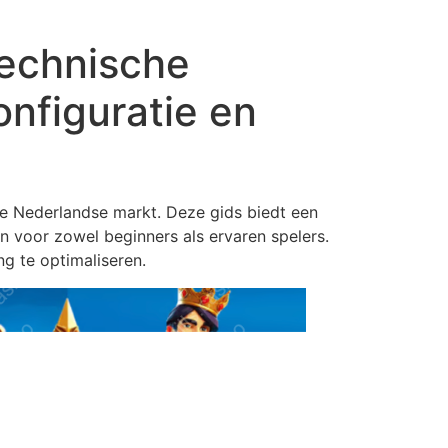
Technische
onfiguratie en
 de Nederlandse markt. Deze gids biedt een
n voor zowel beginners als ervaren spelers.
ng te optimaliseren.