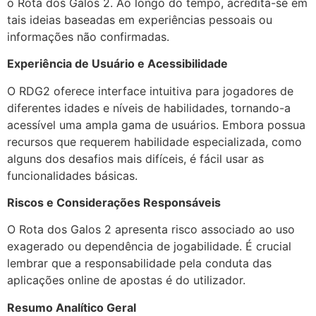
o Rota dos Galos 2. Ao longo do tempo, acredita-se em
tais ideias baseadas em experiências pessoais ou
informações não confirmadas.
Experiência de Usuário e Acessibilidade
O RDG2 oferece interface intuitiva para jogadores de
diferentes idades e níveis de habilidades, tornando-a
acessível uma ampla gama de usuários. Embora possua
recursos que requerem habilidade especializada, como
alguns dos desafios mais difíceis, é fácil usar as
funcionalidades básicas.
Riscos e Considerações Responsáveis
O Rota dos Galos 2 apresenta risco associado ao uso
exagerado ou dependência de jogabilidade. É crucial
lembrar que a responsabilidade pela conduta das
aplicações online de apostas é do utilizador.
Resumo Analítico Geral