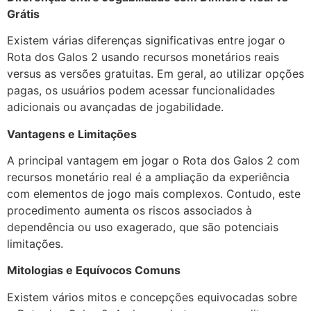
Grátis
Existem várias diferenças significativas entre jogar o
Rota dos Galos 2 usando recursos monetários reais
versus as versões gratuitas. Em geral, ao utilizar opções
pagas, os usuários podem acessar funcionalidades
adicionais ou avançadas de jogabilidade.
Vantagens e Limitações
A principal vantagem em jogar o Rota dos Galos 2 com
recursos monetário real é a ampliação da experiência
com elementos de jogo mais complexos. Contudo, este
procedimento aumenta os riscos associados à
dependência ou uso exagerado, que são potenciais
limitações.
Mitologias e Equívocos Comuns
Existem vários mitos e concepções equivocadas sobre