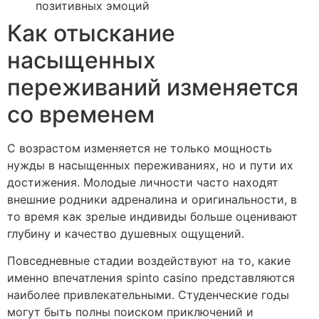
позитивных эмоций
Как отыскание
насыщенных
переживаний изменяется
со временем
С возрастом изменяется не только мощность
нужды в насыщенных переживаниях, но и пути их
достижения. Молодые личности часто находят
внешние родники адреналина и оригинальности, в
то время как зрелые индивиды больше оценивают
глубину и качество душевных ощущений.
Повседневные стадии воздействуют на то, какие
именно впечатления spinto casino представляются
наиболее привлекательными. Студенческие годы
могут быть полны поиском приключений и