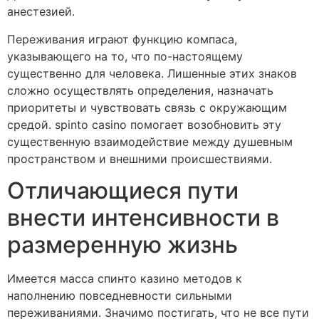
анестезией.
Переживания играют функцию компаса,
указывающего на то, что по-настоящему
существенно для человека. Лишенные этих знаков
сложно осуществлять определения, назначать
приоритеты и чувствовать связь с окружающим
средой. spinto casino помогает возобновить эту
существенную взаимодействие между душевным
пространством и внешними происшествиями.
Отличающиеся пути
внести интенсивности в
размеренную жизнь
Имеется масса спинто казино методов к
наполнению повседневности сильными
переживаниями. Значимо постигать, что не все пути