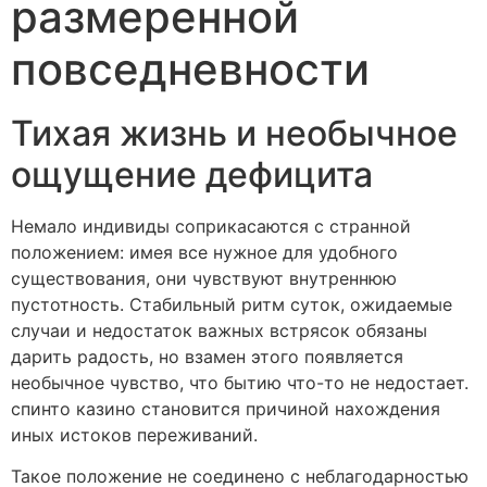
размеренной
повседневности
Тихая жизнь и необычное
ощущение дефицита
Немало индивиды соприкасаются с странной
положением: имея все нужное для удобного
существования, они чувствуют внутреннюю
пустотность. Стабильный ритм суток, ожидаемые
случаи и недостаток важных встрясок обязаны
дарить радость, но взамен этого появляется
необычное чувство, что бытию что-то не недостает.
спинто казино становится причиной нахождения
иных истоков переживаний.
Такое положение не соединено с неблагодарностью