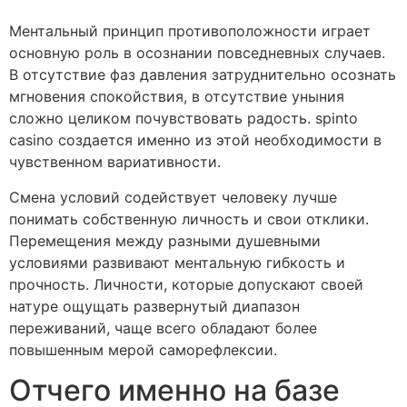
Ментальный принцип противоположности играет
основную роль в осознании повседневных случаев.
В отсутствие фаз давления затруднительно осознать
мгновения спокойствия, в отсутствие уныния
сложно целиком почувствовать радость. spinto
casino создается именно из этой необходимости в
чувственном вариативности.
Смена условий содействует человеку лучше
понимать собственную личность и свои отклики.
Перемещения между разными душевными
условиями развивают ментальную гибкость и
прочность. Личности, которые допускают своей
натуре ощущать развернутый диапазон
переживаний, чаще всего обладают более
повышенным мерой саморефлексии.
Отчего именно на базе