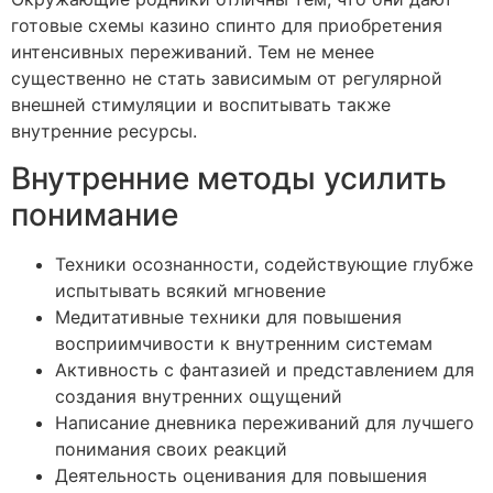
готовые схемы казино спинто для приобретения
интенсивных переживаний. Тем не менее
существенно не стать зависимым от регулярной
внешней стимуляции и воспитывать также
внутренние ресурсы.
Внутренние методы усилить
понимание
Техники осознанности, содействующие глубже
испытывать всякий мгновение
Медитативные техники для повышения
восприимчивости к внутренним системам
Активность с фантазией и представлением для
создания внутренних ощущений
Написание дневника переживаний для лучшего
понимания своих реакций
Деятельность оценивания для повышения