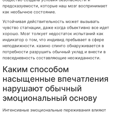
предсказуемости, которые наш мозг воспринимает
как необычное состояние.
Устойчивая действительность может вызывать
чувство стагнации, даже когда объективно все идет
хорошо. Мозг толкует недостаток испытаний как
индикатор о том, что индивид пребывает в сфере
неподвижности. казино спинто обнаруживается в
потребности разрушить обычный уклад и внести в
повседневность составляющие неожиданности.
Каким способом
насыщенные впечатления
нарушают обычный
эмоциональный основу
Интенсивные эмоциональные переживания влияют