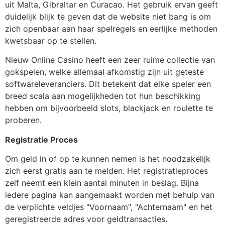
uit Malta, Gibraltar en Curacao. Het gebruik ervan geeft
duidelijk blijk te geven dat de website niet bang is om
zich openbaar aan haar spelregels en eerlijke methoden
kwetsbaar op te stellen.
Nieuw Online Casino heeft een zeer ruime collectie van
gokspelen, welke allemaal afkomstig zijn uit geteste
softwareleveranciers. Dit betekent dat elke speler een
breed scala aan mogelijkheden tot hun beschikking
hebben om bijvoorbeeld slots, blackjack en roulette te
proberen.
Registratie Proces
Om geld in of op te kunnen nemen is het noodzakelijk
zich eerst gratis aan te melden. Het registratieproces
zelf neemt een klein aantal minuten in beslag. Bijna
iedere pagina kan aangemaakt worden met behulp van
de verplichte veldjes "Voornaam", "Achternaam" en het
geregistreerde adres voor geldtransacties.