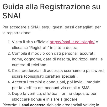
Guida alla Registrazione su
SNAI
Per accedere a SNAI, segui questi passi dettagliati per
la registrazione:
Visita il sito ufficiale
https://snai-it.co.it/login/
e
clicca su “Registrati” in alto a destra.
Compila il modulo con dati personali accurati:
nome, cognome, data di nascita, indirizzo, email e
numero di telefono.
Crea credenziali di accesso: username e password
sicura (consigliati caratteri speciali).
Accetta i termini e condizioni, poi invia il modulo
per la verifica dell’account via email o SMS.
Dopo la verifica, effettua il primo deposito per
sbloccare bonus e iniziare a giocare.
Ricorda: il
snai accesso
richiede credenziali valide; in