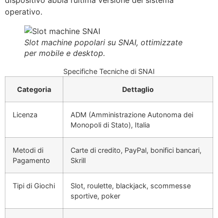
operativo.
Slot machine popolari su SNAI, ottimizzate
per mobile e desktop.
Specifiche Tecniche di SNAI
Categoria
Dettaglio
Licenza
ADM (Amministrazione Autonoma dei
Monopoli di Stato), Italia
Metodi di
Carte di credito, PayPal, bonifici bancari,
Pagamento
Skrill
Tipi di Giochi
Slot, roulette, blackjack, scommesse
sportive, poker