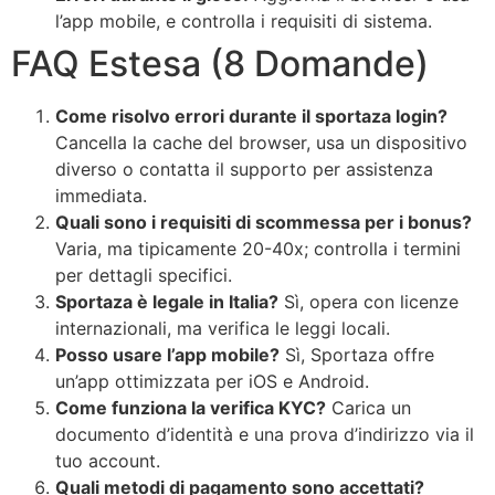
l’app mobile, e controlla i requisiti di sistema.
FAQ Estesa (8 Domande)
Come risolvo errori durante il sportaza login?
Cancella la cache del browser, usa un dispositivo
diverso o contatta il supporto per assistenza
immediata.
Quali sono i requisiti di scommessa per i bonus?
Varia, ma tipicamente 20-40x; controlla i termini
per dettagli specifici.
Sportaza è legale in Italia?
Sì, opera con licenze
internazionali, ma verifica le leggi locali.
Posso usare l’app mobile?
Sì, Sportaza offre
un’app ottimizzata per iOS e Android.
Come funziona la verifica KYC?
Carica un
documento d’identità e una prova d’indirizzo via il
tuo account.
Quali metodi di pagamento sono accettati?