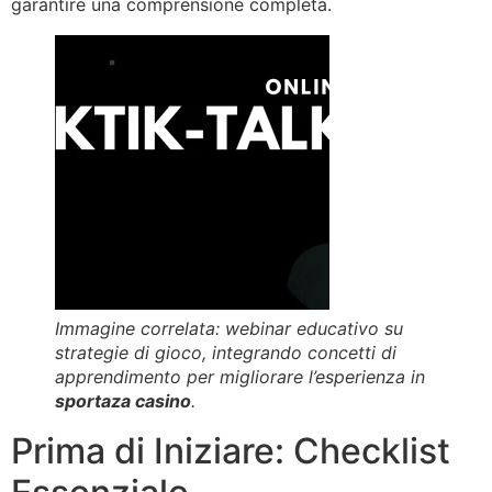
garantire una comprensione completa.
Immagine correlata: webinar educativo su
strategie di gioco, integrando concetti di
apprendimento per migliorare l’esperienza in
sportaza casino
.
Prima di Iniziare: Checklist