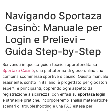
Skip
to
Navigando Sportaza
content
Casinò: Manuale per
Login e Prelievi –
Guida Step-by-Step
Benvenuti in questa guida tecnica approfondita su
Sportaza Casinò
, una piattaforma di gioco online che
combina scommesse sportive e casinò. Questo manuale
esauriente, scritto in italiano, è progettato per giocatori
esperti e principianti, coprendo ogni aspetto da
registrazione a sicurezza, con enfasi su
sportaza login
e strategie pratiche. Incorporeremo analisi matematiche,
scenari di troubleshooting e una FAQ estesa per