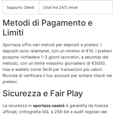
Supporto Clienti
Chat live 24/7, email
Metodi di Pagamento e
Limiti
Sportaza offre vari metodi per depositi e prelievi. I
depositi sono istantanei, con un minimo di €10. I prelievi
possono richiedere 1-3 giorni lavorativi, a seconda del
metodo, con un limite massimo giornaliero di €5000.
Usa e-wallets come Skrill per transazioni più veloci.
Ricorda di verificare il tuo account per evitare ritardi nei
prelievi.
Sicurezza e Fair Play
La sicurezza in
sportaza casinò
è garantita da licenze
ufficiali, crittografia SSL a 256-bit e audit regolari dei