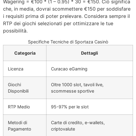
Wagering = €100 * (1 – 0.95) * 30 = €150. Ciò significa
che, in media, dovrai scommettere €150 per soddisfare
i requisiti prima di poter prelevare. Considera sempre il
RTP dei giochi selezionati per ottimizzare le tue
possibilità.
Specifiche Tecniche di Sportaza Casinò
Categoria
Dettagli
Licenza
Curacao eGaming
Giochi
Oltre 1000 slot, tavoli live,
Disponibili
scommesse sportive
RTP Medio
95-97% per le slot
Metodi di
Carte di credito, e-wallets,
Pagamento
criptovalute