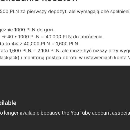
o 500 PLN za pierwszy depozyt, ale wymagają one spełnien
cznie 1000 PLN do gry).
) → 40 * 1000 PLN = 40,000 PLN do obrócenia.
ta to 4% z 40,000 PLN = 1,600 PLN.
rata 1,600 PLN = 2,100 PLN, ale może być niższy przy wyg
lackjack) i monitoruj postęp obrotu w ustawieniach konta 