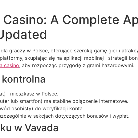
 Casino: A Complete A
 Updated
dla graczy w Polsce, oferujące szeroką gamę gier i atrak
platformy, skupiając się na aplikacji mobilnej i strategii
a casino
, aby rozpocząć przygodę z grami hazardowymi.
 kontrolna
lat) i mieszkasz w Polsce.
uter lub smartfon) ma stabilne połączenie internetowe.
ód osobisty) do weryfikacji konta.
 szczególnie w sekcjach dotyczących bonusów i wypłat.
roku w Vavada