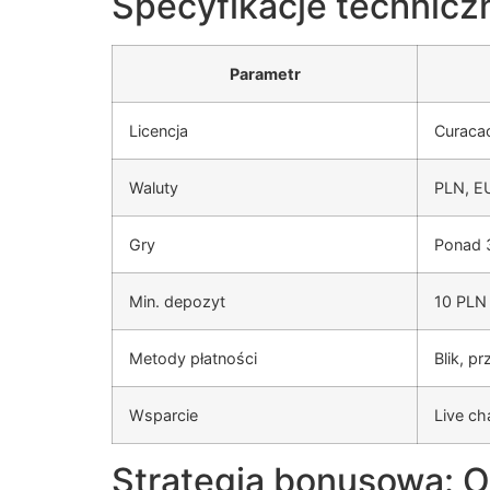
Specyfikacje technicz
Parametr
Licencja
Curaca
Waluty
PLN, EU
Gry
Ponad 
Min. depozyt
10 PLN
Metody płatności
Blik, p
Wsparcie
Live ch
Strategia bonusowa: O