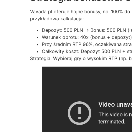
Vavada pl oferuje hojne bonusy, np. 100% d
przykładowa kalkulacja:
Depozyt: 500 PLN → Bonus: 500 PLN (łą
Warunek obrotu: 40x (bonus + depozyt
Przy średnim RTP 96%, oczekiwana stra
Całkowity koszt: Depozyt 500 PLN + st
Strategia: Wybieraj gry o wysokim RTP (np. b