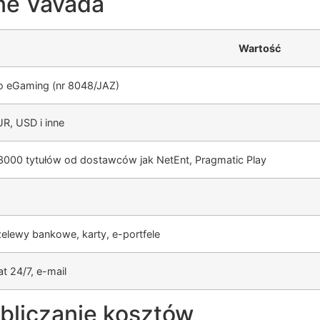
ne Vavada
Wartość
o eGaming (nr 8048/JAZ)
R, USD i inne
3000 tytułów od dostawców jak NetEnt, Pragmatic Play
rzelewy bankowe, karty, e-portfele
at 24/7, e-mail
bliczanie kosztów