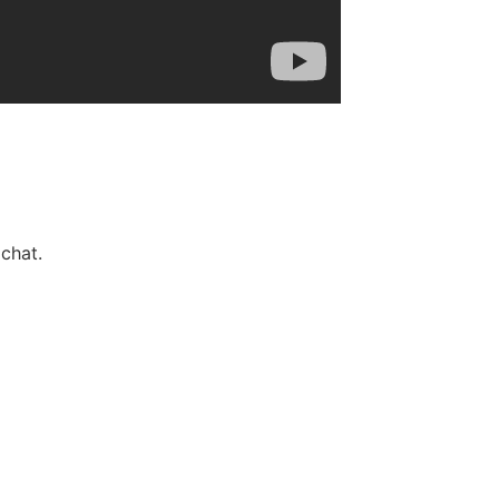
chat.