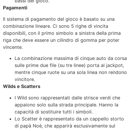
bassi del gioco.
Pagamenti
Il sistema di pagamento del gioco è basato su una
combinazione lineare. Ci sono 5 righe di vincita
disponibili, con il primo simbolo a sinistra della prima
riga che deve essere un cilindro di gomma per poter
vincente.
La combinazione massima di cinque auto da corsa
sulle prime due file (su tre linee) porta al jackpot,
mentre cinque ruote su una sola linea non rendono
vincitore.
Wilds e Scatters
I Wild sono rappresentati dalle strisce verdi che
appaiono solo sulla strada principale. Hanno la
capacità di sostituire tutti i simboli.
Lo Scatter è rappresentato da un cappello storto
di papà Noè, che apparirà esclusivamente sul