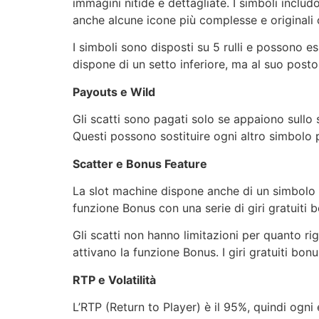
immagini nitide e dettagliate. I simboli includ
anche alcune icone più complesse e originali 
I simboli sono disposti su 5 rulli e possono
dispone di un setto inferiore, ma al suo posto 
Payouts e Wild
Gli scatti sono pagati solo se appaiono sullo 
Questi possono sostituire ogni altro simbolo 
Scatter e Bonus Feature
La slot machine dispone anche di un simbolo Sc
funzione Bonus con una serie di giri gratuiti 
Gli scatti non hanno limitazioni per quanto ri
attivano la funzione Bonus. I giri gratuiti bon
RTP e Volatilità
L’RTP (Return to Player) è il 95%, quindi ogni