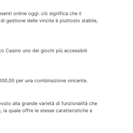
enti online oggi: ciò significa che il
 gestione delle vincite è piuttosto stabile,
o Casino uno dei giochi più accessibili
.000,00 per una combinazione vincente.
vuto alla grande varietà di funzionalità che
la quale offre le stesse caratteristiche e