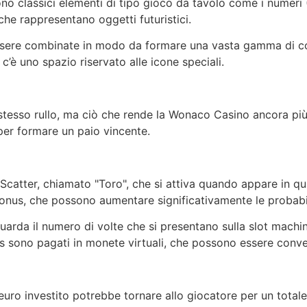
ono classici elementi di tipo gioco da tavolo come i numeri (
che rappresentano oggetti futuristici.
 essere combinate in modo da formare una vasta gamma di c
c’è uno spazio riservato alle icone speciali.
stesso rullo, ma ciò che rende la Wonaco Casino ancora più i
per formare un paio vincente.
atter, chiamato "Toro", che si attiva quando appare in qualsi
bonus, che possono aumentare significativamente le probabil
guarda il numero di volte che si presentano sulla slot machi
us sono pagati in monete virtuali, che possono essere convert
 euro investito potrebbe tornare allo giocatore per un total