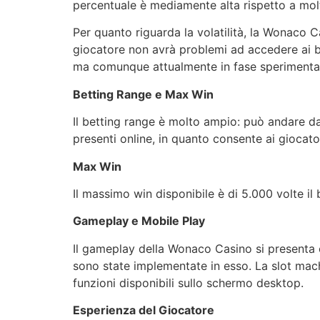
percentuale è mediamente alta rispetto a molti
Per quanto riguarda la volatilità, la Wonaco Ca
giocatore non avrà problemi ad accedere ai bo
ma comunque attualmente in fase sperimenta
Betting Range e Max Win
Il betting range è molto ampio: può andare da
presenti online, in quanto consente ai giocato
Max Win
Il massimo win disponibile è di 5.000 volte 
Gameplay e Mobile Play
Il gameplay della Wonaco Casino si presenta c
sono state implementate in esso. La slot machi
funzioni disponibili sullo schermo desktop.
Esperienza del Giocatore