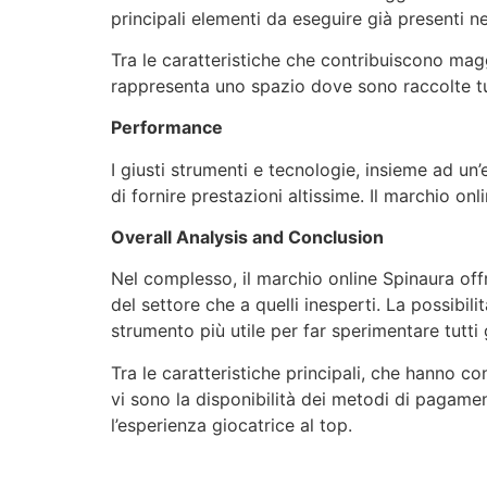
principali elementi da eseguire già presenti n
Tra le caratteristiche che contribuiscono mag
rappresenta uno spazio dove sono raccolte tutt
Performance
I giusti strumenti e tecnologie, insieme ad un
di fornire prestazioni altissime. Il marchio on
Overall Analysis and Conclusion
Nel complesso, il marchio online Spinaura offre
del settore che a quelli inesperti. La possibili
strumento più utile per far sperimentare tutti 
Tra le caratteristiche principali, che hanno 
vi sono la disponibilità dei metodi di pagame
l’esperienza giocatrice al top.