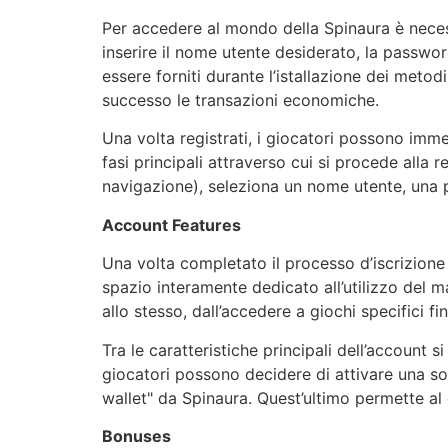
Per accedere al mondo della Spinaura è necess
inserire il nome utente desiderato, la passwor
essere forniti durante l’istallazione dei meto
successo le transazioni economiche.
Una volta registrati, i giocatori possono imme
fasi principali attraverso cui si procede alla
navigazione), seleziona un nome utente, una pa
Account Features
Una volta completato il processo d’iscrizione
spazio interamente dedicato all’utilizzo del ma
allo stesso, dall’accedere a giochi specifici fi
Tra le caratteristiche principali dell’account s
giocatori possono decidere di attivare una sor
wallet" da Spinaura. Quest’ultimo permette al 
Bonuses