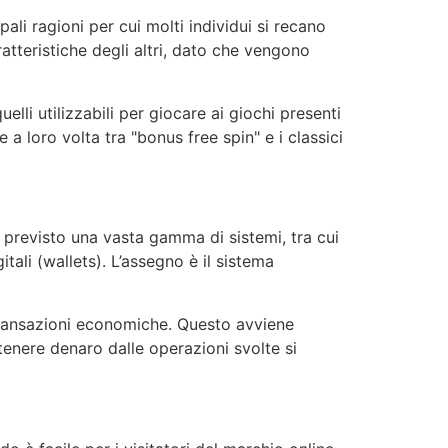
li ragioni per cui molti individui si recano
aratteristiche degli altri, dato che vengono
lli utilizzabili per giocare ai giochi presenti
 a loro volta tra "bonus free spin" e i classici
ti previsto una vasta gamma di sistemi, tra cui
tali (wallets). L’assegno è il sistema
e transazioni economiche. Questo avviene
enere denaro dalle operazioni svolte si