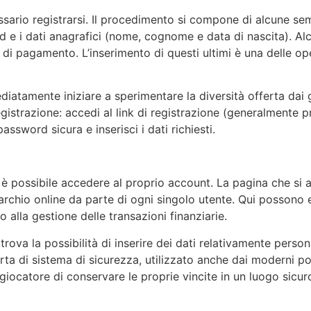
ario registrarsi. Il procedimento si compone di alcune semp
d e i dati anagrafici (nome, cognome e data di nascita). Al
di di pagamento. L’inserimento di questi ultimi è una delle 
diatamente iniziare a sperimentare la diversità offerta dai g
 registrazione: accedi al link di registrazione (generalmente
ssword sicura e inserisci i dati richiesti.
 è possibile accedere al proprio account. La pagina che si 
rchio online da parte di ogni singolo utente. Qui possono ess
no alla gestione delle transazioni finanziarie.
i trova la possibilità di inserire dei dati relativamente person
ta di sistema di sicurezza, utilizzato anche dai moderni por
giocatore di conservare le proprie vincite in un luogo sicur