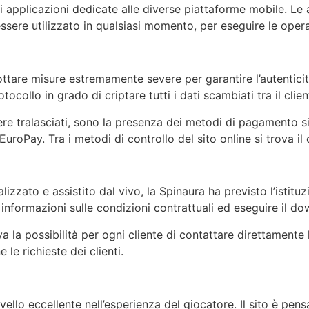
di applicazioni dedicate alle diverse piattaforme mobile. Le
essere utilizzato in qualsiasi momento, per eseguire le oper
ottare misure estremamente severe per garantire l’autenticit
collo in grado di criptare tutti i dati scambiati tra il clien
re tralasciati, sono la presenza dei metodi di pagamento sic
oPay. Tra i metodi di controllo del sito online si trova il 
nalizzato e assistito dal vivo, la Spinaura ha previsto l’isti
 informazioni sulle condizioni contrattuali ed eseguire il do
va la possibilità per ogni cliente di contattare direttamente l
le richieste dei clienti.
ello eccellente nell’esperienza del giocatore. Il sito è pen