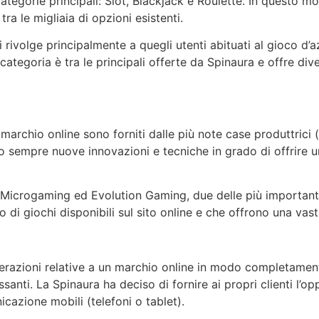
categorie principali: Slot, Blackjack e Roulette. In questo mo
ra le migliaia di opzioni esistenti.
 rivolge principalmente a quegli utenti abituati al gioco d’a
categoria è tra le principali offerte da Spinaura e offre div
el marchio online sono forniti dalle più note case produttric
do sempre nuove innovazioni e tecniche in grado di offrire
, Microgaming ed Evolution Gaming, due delle più important
di giochi disponibili sul sito online e che offrono una vas
 operazioni relative a un marchio online in modo completame
anti. La Spinaura ha deciso di fornire ai propri clienti l’op
icazione mobili (telefoni o tablet).