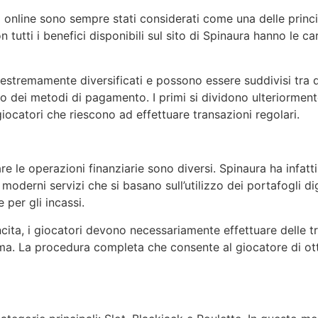
 online sono sempre stati considerati come una delle principa
n tutti i benefici disponibili sul sito di Spinaura hanno le c
estremamente diversificati e possono essere suddivisi tra que
to dei metodi di pagamento. I primi si dividono ulteriormente
giocatori che riescono ad effettuare transazioni regolari.
re le operazioni finanziarie sono diversi. Spinaura ha infat
moderni servizi che si basano sull’utilizzo dei portafogli digi
 per gli incassi.
 vincita, i giocatori devono necessariamente effettuare dell
ma. La procedura completa che consente al giocatore di ott