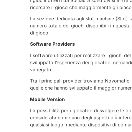
I giochi offerti da Spinaura sono divisi in tre 
ricercare il gioco che maggiormente gli piace t
La sezione dedicata agli slot machine (Slot) si
numero totale dei giochi disponibili in questa 
di gioco.
Software Providers
I software utilizzati per realizzare i giochi d
sviluppato l’esperienza dei giocatori, cercan
variegato.
Tra i principali provider troviamo Novomatic
quelle che hanno sviluppato il maggior numero 
Mobile Version
La possibilità per i giocatori di svolgere le
considerata come uno degli aspetti più interess
qualsiasi luogo, mediante dispositivi di comun