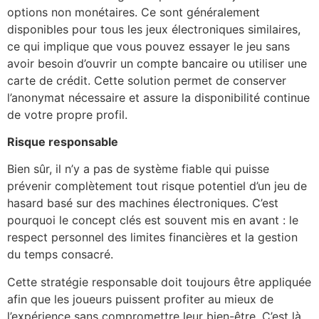
options non monétaires. Ce sont généralement
disponibles pour tous les jeux électroniques similaires,
ce qui implique que vous pouvez essayer le jeu sans
avoir besoin d’ouvrir un compte bancaire ou utiliser une
carte de crédit. Cette solution permet de conserver
l’anonymat nécessaire et assure la disponibilité continue
de votre propre profil.
Risque responsable
Bien sûr, il n’y a pas de système fiable qui puisse
prévenir complètement tout risque potentiel d’un jeu de
hasard basé sur des machines électroniques. C’est
pourquoi le concept clés est souvent mis en avant : le
respect personnel des limites financières et la gestion
du temps consacré.
Cette stratégie responsable doit toujours être appliquée
afin que les joueurs puissent profiter au mieux de
l’expérience sans compromettre leur bien-être. C’est là