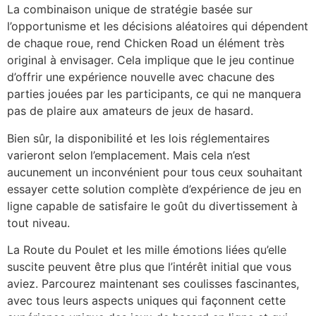
La combinaison unique de stratégie basée sur
l’opportunisme et les décisions aléatoires qui dépendent
de chaque roue, rend Chicken Road un élément très
original à envisager. Cela implique que le jeu continue
d’offrir une expérience nouvelle avec chacune des
parties jouées par les participants, ce qui ne manquera
pas de plaire aux amateurs de jeux de hasard.
Bien sûr, la disponibilité et les lois réglementaires
varieront selon l’emplacement. Mais cela n’est
aucunement un inconvénient pour tous ceux souhaitant
essayer cette solution complète d’expérience de jeu en
ligne capable de satisfaire le goût du divertissement à
tout niveau.
La Route du Poulet et les mille émotions liées qu’elle
suscite peuvent être plus que l’intérêt initial que vous
aviez. Parcourez maintenant ses coulisses fascinantes,
avec tous leurs aspects uniques qui façonnent cette