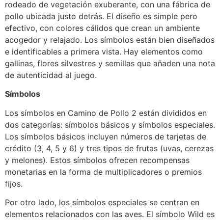
rodeado de vegetación exuberante, con una fábrica de
pollo ubicada justo detrás. El diseño es simple pero
efectivo, con colores cálidos que crean un ambiente
acogedor y relajado. Los símbolos están bien diseñados
e identificables a primera vista. Hay elementos como
gallinas, flores silvestres y semillas que añaden una nota
de autenticidad al juego.
Símbolos
Los símbolos en Camino de Pollo 2 están divididos en
dos categorías: símbolos básicos y símbolos especiales.
Los símbolos básicos incluyen números de tarjetas de
crédito (3, 4, 5 y 6) y tres tipos de frutas (uvas, cerezas
y melones). Estos símbolos ofrecen recompensas
monetarias en la forma de multiplicadores o premios
fijos.
Por otro lado, los símbolos especiales se centran en
elementos relacionados con las aves. El símbolo Wild es