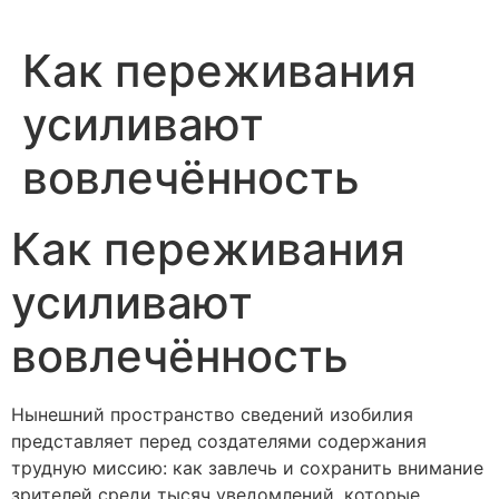
Skip
to
Как переживания
content
усиливают
вовлечённость
Как переживания
усиливают
вовлечённость
Нынешний пространство сведений изобилия
представляет перед создателями содержания
трудную миссию: как завлечь и сохранить внимание
зрителей среди тысяч уведомлений, которые