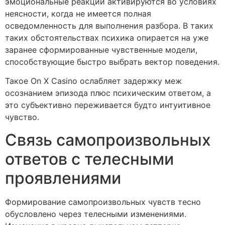
эмоциональные реакции активируются во условиях
неясности, когда не имеется полная
осведомленность для выполнения разбора. В таких
таких обстоятельствах психика опирается на уже
заранее сформированные чувственные модели,
способствующие быстро выбрать вектор поведения.
Такое On X Casino ослабляет задержку меж
осознанием эпизода плюс психическим ответом, а
это субъективно переживается будто интуитивное
чувство.
Связь самопроизвольных
ответов с телесными
проявлениями
Формирование самопроизвольных чувств тесно
обусловлено через телесными изменениями.