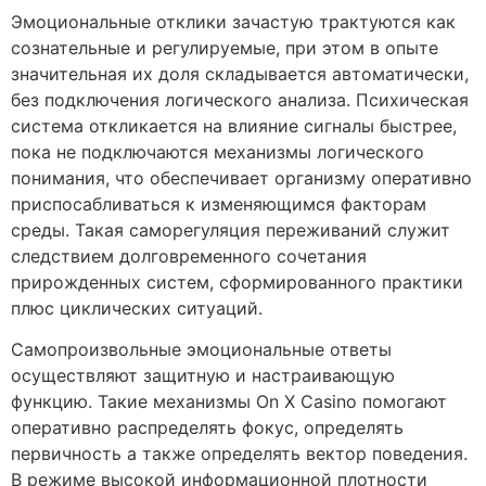
Эмоциональные отклики зачастую трактуются как
сознательные и регулируемые, при этом в опыте
значительная их доля складывается автоматически,
без подключения логического анализа. Психическая
система откликается на влияние сигналы быстрее,
пока не подключаются механизмы логического
понимания, что обеспечивает организму оперативно
приспосабливаться к изменяющимся факторам
среды. Такая саморегуляция переживаний служит
следствием долговременного сочетания
прирожденных систем, сформированного практики
плюс циклических ситуаций.
Самопроизвольные эмоциональные ответы
осуществляют защитную и настраивающую
функцию. Такие механизмы On X Casino помогают
оперативно распределять фокус, определять
первичность а также определять вектор поведения.
В режиме высокой информационной плотности