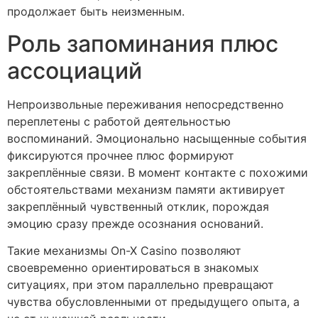
продолжает быть неизменным.
Роль запоминания плюс
ассоциаций
Непроизвольные переживания непосредственно
переплетены с работой деятельностью
воспоминаний. Эмоционально насыщенные события
фиксируются прочнее плюс формируют
закреплённые связи. В момент контакте с похожими
обстоятельствами механизм памяти активирует
закреплённый чувственный отклик, порождая
эмоцию сразу прежде осознания оснований.
Такие механизмы On-X Casino позволяют
своевременно ориентироваться в знакомых
ситуациях, при этом параллельно превращают
чувства обусловленными от предыдущего опыта, а