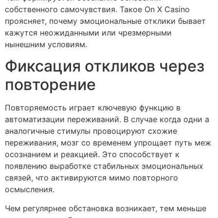
собственного самочувствия. Такое On X Casino
проясняет, почему эмоциональные отклики бывает
кажутся неожиданными или чрезмерными
нынешним условиям.
Фиксация откликов через
повторение
Повторяемость играет ключевую функцию в
автоматизации переживаний. В случае когда одни а
аналогичные стимулы провоцируют схожие
переживания, мозг со временем упрощает путь меж
осознанием и реакцией. Это способствует к
появлению выработке стабильных эмоциональных
связей, что активируются мимо повторного
осмысления.
Чем регулярнее обстановка возникает, тем меньше