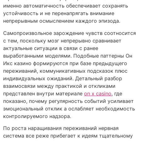
именно автоматичность обеспечивает сохранять
устойчивость и не перенапрягать внимание
непрерывным осмыслением каждого эпизода.
Самопроизвольное зарождение чувств соотносится
с тем, поскольку мозг непрерывно сравнивает
актуальные ситуации в связи с ранее
выработанными моделями. Подобные паттерны Он
Икс казино формируются при базе предыдущего
переживаний, коммуникативных подсказок плюс
индивидуальных ожиданий. Детальный разбор
взаимосвязи между практикой и откликами
представлен внутри материале
on x casino
, где
показано, почему регулярность событий усиливает
эмоциональный отклик а ослабляет необходимость
контролируемого надзора.
По роста наращивания переживаний нервная
система все реже прибегает к идеям тщательному