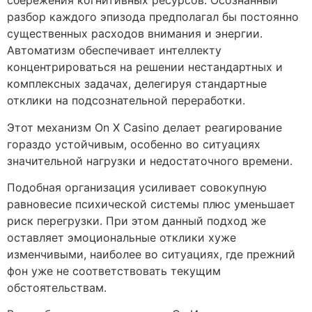
сбережения когнитивных ресурсов. Осознанный
разбор каждого эпизода предполагал бы постоянно
существенных расходов внимания и энергии.
Автоматизм обеспечивает интеллекту
концентрироваться на решении нестандартных и
комплексных задачах, делегируя стандартные
отклики на подсознательной переработки.
Этот механизм On X Casino делает реагирование
гораздо устойчивым, особенно во ситуациях
значительной нагрузки и недостаточного времени.
Подобная организация усиливает совокупную
равновесие психической системы плюс уменьшает
риск перегрузки. При этом данный подход же
оставляет эмоциональные отклики хуже
изменчивыми, наиболее во ситуациях, где прежний
фон уже не соответствовать текущим
обстоятельствам.