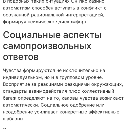
В подобных таких ситуациях Он Икс казино
автоматизм способен вступать в конфликт с
осознанной рациональной интерпретацией,
формируя психическое дискомфорт.
Социальные аспекты
самопроизвольных
ответов
Чувства формируются не исключительно на
индивидуальном, но и в групповом уровне.
Восприятие за реакциями реакциями окружающих,
стандарты взаимодействия плюс коллективный
багаж определяют на то, каковы чувства возникают
автоматически. Социальное одобрение или
неодобрение усиливает конкретные аффективные
шаблоны.