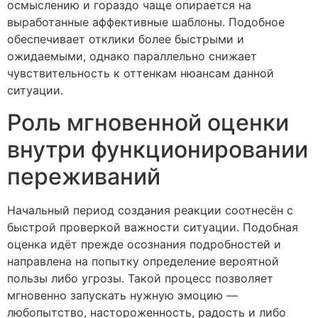
осмыслению и гораздо чаще опирается на
выработанные аффективные шаблоны. Подобное
обеспечивает отклики более быстрыми и
ожидаемыми, однако параллельно снижает
чувствительность к оттенкам нюансам данной
ситуации.
Роль мгновенной оценки
внутри функционировании
переживаний
Начальный период создания реакции соотнесён с
быстрой проверкой важности ситуации. Подобная
оценка идёт прежде осознания подробностей и
направлена на попытку определение вероятной
пользы либо угрозы. Такой процесс позволяет
мгновенно запускать нужную эмоцию —
любопытство, настороженность, радость и либо