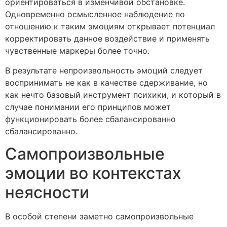
ориентироваться в изменчивой обстановке.
Одновременно осмысленное наблюдение по
отношению к таким эмоциям открывает потенциал
корректировать данное воздействие и применять
чувственные маркеры более точно.
В результате непроизвольность эмоций следует
воспринимать не как в качестве сдерживание, но
как нечто базовый инструмент психики, и который в
случае понимании его принципов может
функционировать более сбалансированно
сбалансированно.
Самопроизвольные
эмоции во контекстах
неясности
В особой степени заметно самопроизвольные