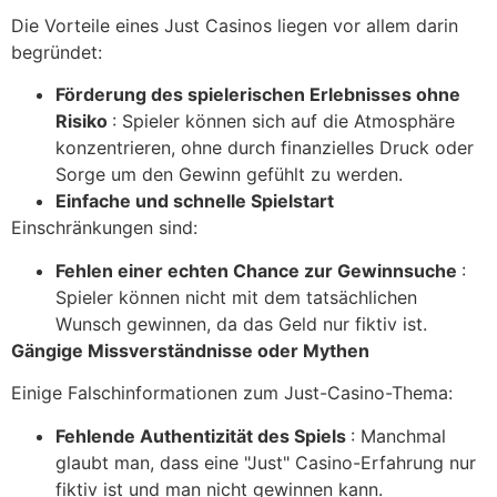
Die Vorteile eines Just Casinos liegen vor allem darin
begründet:
Förderung des spielerischen Erlebnisses ohne
Risiko
: Spieler können sich auf die Atmosphäre
konzentrieren, ohne durch finanzielles Druck oder
Sorge um den Gewinn gefühlt zu werden.
Einfache und schnelle Spielstart
Einschränkungen sind:
Fehlen einer echten Chance zur Gewinnsuche
:
Spieler können nicht mit dem tatsächlichen
Wunsch gewinnen, da das Geld nur fiktiv ist.
Gängige Missverständnisse oder Mythen
Einige Falschinformationen zum Just-Casino-Thema:
Fehlende Authentizität des Spiels
: Manchmal
glaubt man, dass eine "Just" Casino-Erfahrung nur
fiktiv ist und man nicht gewinnen kann.