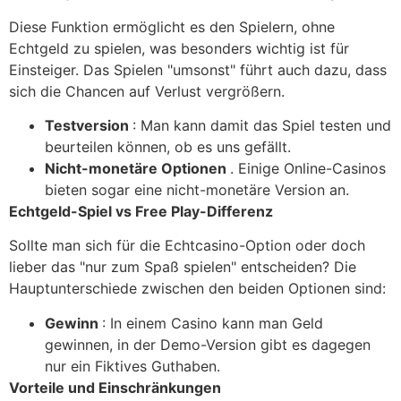
Diese Funktion ermöglicht es den Spielern, ohne
Echtgeld zu spielen, was besonders wichtig ist für
Einsteiger. Das Spielen "umsonst" führt auch dazu, dass
sich die Chancen auf Verlust vergrößern.
Testversion
: Man kann damit das Spiel testen und
beurteilen können, ob es uns gefällt.
Nicht-monetäre Optionen
. Einige Online-Casinos
bieten sogar eine nicht-monetäre Version an.
Echtgeld-Spiel vs Free Play-Differenz
Sollte man sich für die Echtcasino-Option oder doch
lieber das "nur zum Spaß spielen" entscheiden? Die
Hauptunterschiede zwischen den beiden Optionen sind:
Gewinn
: In einem Casino kann man Geld
gewinnen, in der Demo-Version gibt es dagegen
nur ein Fiktives Guthaben.
Vorteile und Einschränkungen