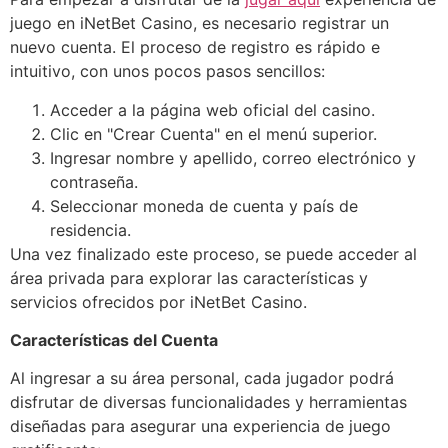
juego en iNetBet Casino, es necesario registrar un
nuevo cuenta. El proceso de registro es rápido e
intuitivo, con unos pocos pasos sencillos:
Acceder a la página web oficial del casino.
Clic en "Crear Cuenta" en el menú superior.
Ingresar nombre y apellido, correo electrónico y
contraseña.
Seleccionar moneda de cuenta y país de
residencia.
Una vez finalizado este proceso, se puede acceder al
área privada para explorar las características y
servicios ofrecidos por iNetBet Casino.
Características del Cuenta
Al ingresar a su área personal, cada jugador podrá
disfrutar de diversas funcionalidades y herramientas
diseñadas para asegurar una experiencia de juego