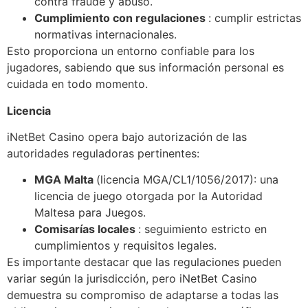
contra fraude y abuso.
Cumplimiento con regulaciones
: cumplir estrictas
normativas internacionales.
Esto proporciona un entorno confiable para los
jugadores, sabiendo que sus información personal es
cuidada en todo momento.
Licencia
iNetBet Casino opera bajo autorización de las
autoridades reguladoras pertinentes:
MGA Malta
(licencia MGA/CL1/1056/2017): una
licencia de juego otorgada por la Autoridad
Maltesa para Juegos.
Comisarías locales
: seguimiento estricto en
cumplimientos y requisitos legales.
Es importante destacar que las regulaciones pueden
variar según la jurisdicción, pero iNetBet Casino
demuestra su compromiso de adaptarse a todas las